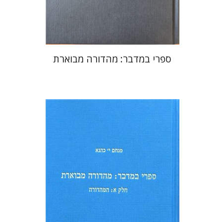
$88
$98
ספרי במדבר: מהדורה מבוארת
מנחם יצחק כהנא