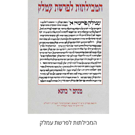
מנחם יצחק כהנא
הנחת אתר ספר מודפס
$41
$46
המכילתות לפרשת עמלק