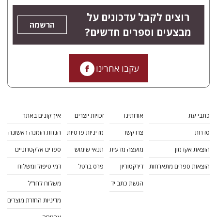
רוצים לקבל עדכונים על
הרשמה
מבצעים וספרים חדשים?
עקבו אחרינו
כתבי עת
אודותינו
זכויות יוצרים
איך קונים באתר
סדרות
צרו קשר
מדיניות פרטיות
הנחת הזמנה ראשונה
הוצאת אקדמון
מועצה מדעית
תנאי שימוש
ספרים אלקטרוניים
הוצאות ספרים מתארחות
דירקטוריון
פרס ברטל
דמי טיפול ומשלוח
הגשת כתב יד
משלוח לחו"ל
מדיניות החזרת מוצרים