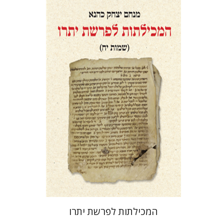
מנחם יצחק כהנא
הנחת אתר ספר מודפס
$41
$46
המכילתות לפרשת יתרו