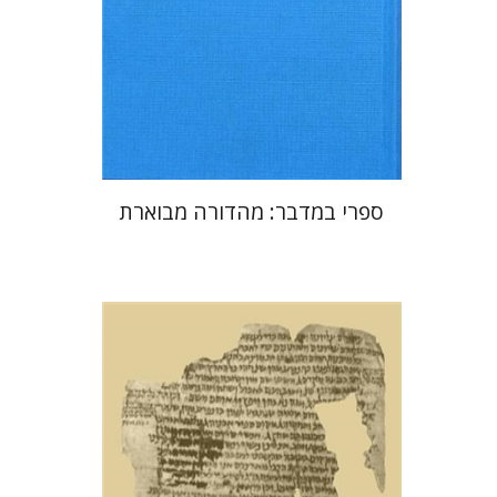
הנחת אתר ספר מודפס
$96
$107
ספרי במדבר: מהדורה מבוארת
מנחם יצחק כהנא