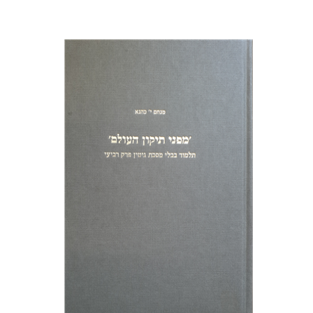
מנחם יצחק כהנא
הנחת אתר ספר מודפס
$38
$42