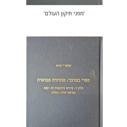
'מפני תיקון העולם'
מנחם יצחק כהנא
הנחת אתר ספר מודפס