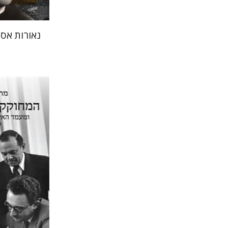
נאורות אסל
מרגלית ש