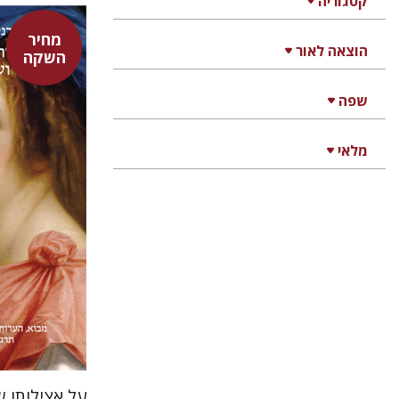
קטגוריה
מחיר
הוצאה לאור
השקה
היינריך ק
אבנר בן
שפה
נתן רון
מלאי
על אצילותו ש