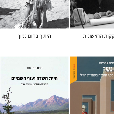
 אתר ספר מודפס
הנחת אתר ספר מודפס
$41
$38
$46
$42
קות הראשונות
היתוך בחום נמוך
יורם יום-טוב
הו