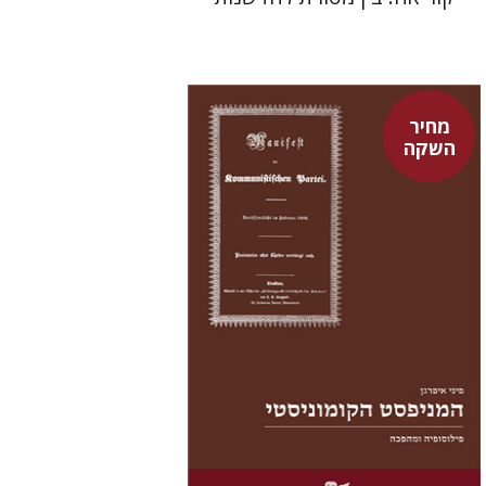
מחיר
השקה
פיני איפרגן
מחיר השקה
$22
$31