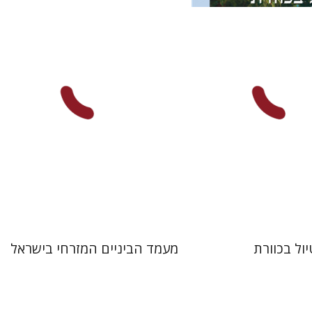
אורי כהן
נסים ליאון
עכשיו בהנחה
הנחת אתר ספר מודפס
$38
$34
$42
$46
יול בכוורת
מעמד הביניים המזרחי בישראל