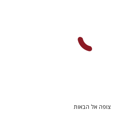
אריאל קופילוביץ
הנחת אתר ספר מודפס
$41
$46
צופה אל הבאות