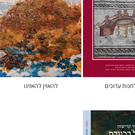
 אתר ספר מודפס
הנחת אתר ספר מודפס
$48
$41
$53
$46
חנות ערוכים
להאזין להאזינו
ן