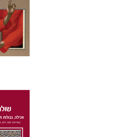
הנחת
דנה קפ
יאיר פורסטנברג