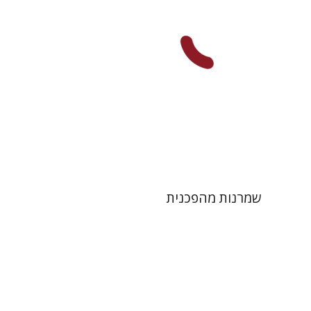
הנחת אתר ספר מודפס
$38
$42
שמרנות מהפכנית