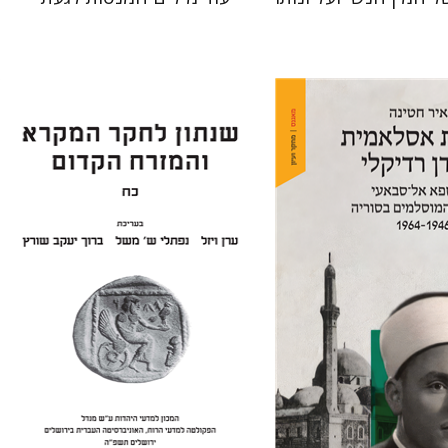
ערן ויזל
נפתלי ש' משל
ברוך
יעקב שורץ
נה
מחיר השקה
הנחת אתר ספר מודפס
$41
$24
$46
$35