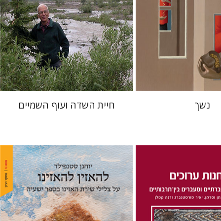
 אתר ספר מודפס
הנחת אתר ספר מודפס
$55
$38
$61
$42
נשך
חיית השדה ועוף השמיים
יוחנן סטנפילד
לן
נתן וסרמן
זאב וייס