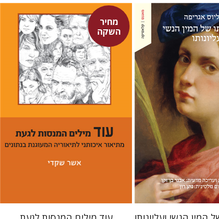
מחיר
השקה
ורנליוס אגריפה
-זקן
אשר שקדי
מחיר השקה
מחיר השקה
$29
$22
$42
$31
ל המין הנשי ועליונותו
עוד מילים המנסות לגעת