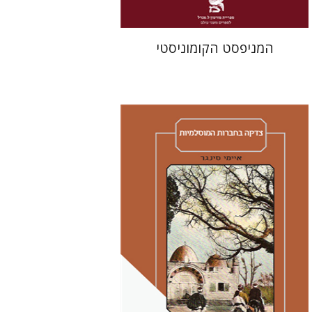
המניפסט הקומוניסטי
איימי סינגר
יצחק חן
אבנר גלעדי
מירי
אליאב-פלדון
רענן ריין
דורון מגן