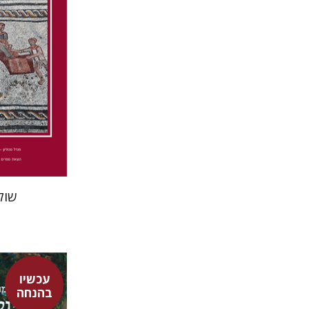
הנחת
שול
עכשיו
בהנחה
מור קדישזו