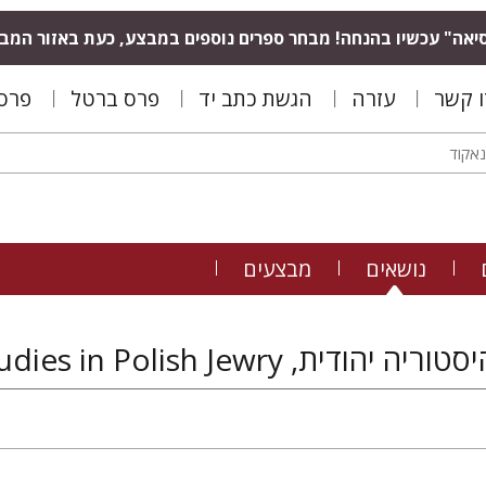
יאה" עכשיו בהנחה! מבחר ספרים נוספים במבצע, כעת באזור המב
ו קשר
עזרה
הגשת כתב יד
פרס ברטל
פרס 
נושאים
מבצעים
דית, Polin: Studies in Polish Jewry