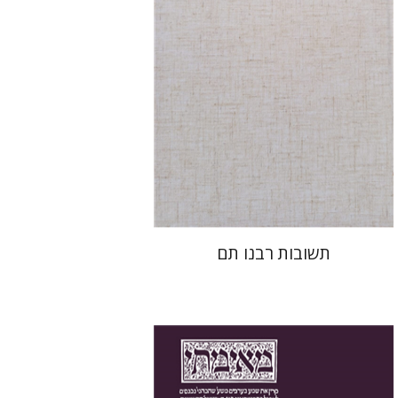
הנחת אתר ספר מודפס
$45
$50
תשובות רבנו תם
יעקב צ' מאיר
ישי רוזן-צבי