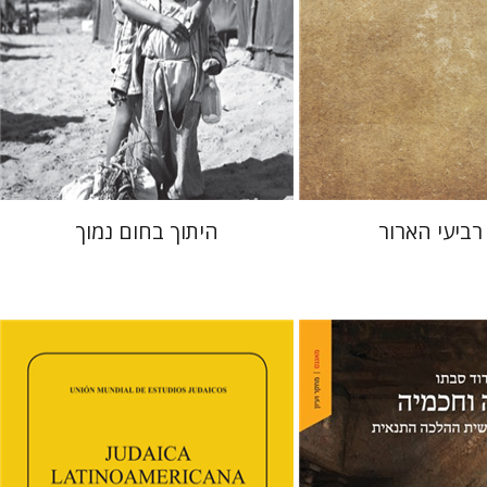
 אתר ספר מודפס
הנחת אתר ספר מודפס
$41
$25
$46
$28
 רביעי הארור
היתוך בחום נמוך
פלורינדה פ. גולדברג.
פולט