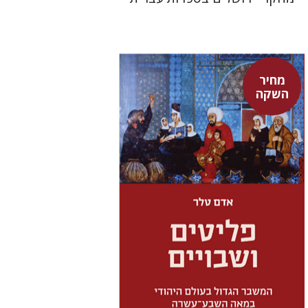
מחיר
השקה
אדם טלר
דורון מגן
מחיר השקה
$32
$46