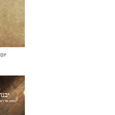
הנחת
יום
דוד סבתו