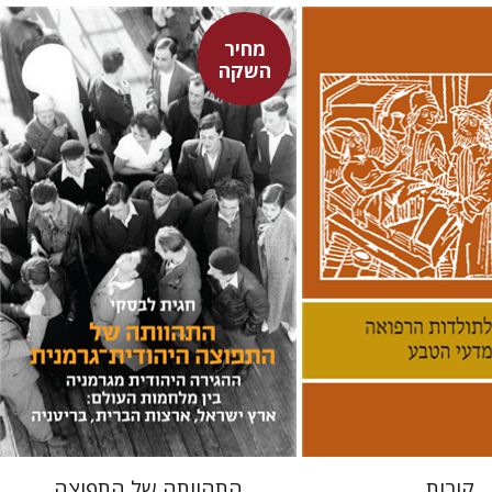
מחיר
השקה
לינס
חגית לבסקי
מאירה טורצקי
 אתר ספר מודפס
מחיר השקה
$38
$42
$24
$34
קורות
התהוותה של התפוצה