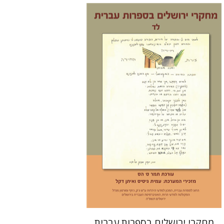
תמר ס' הס
הנחת אתר ספר מודפס
$30
$33
מחקרי ירושלים בספרות עברית