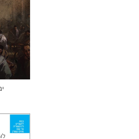
הנחת
יב