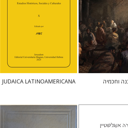
קרשונוביץ שוסטר
דבי רויטמן
אפרים זדוף
 אתר ספר מודפס
הנחת אתר ספר מודפס
$41
$48
$46
$53
נה וחכמיה
JUDAICA LATINOAMERICANA