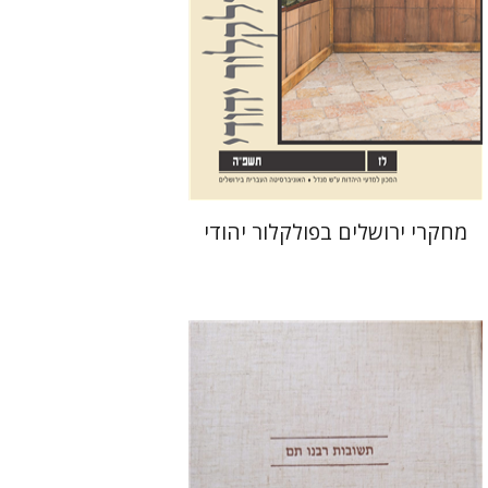
הנחת אתר ספר מודפס
$32
$35
מחקרי ירושלים בפולקלור יהודי
אברהם (רמי) ריינר
יוסף מרדכי
דובאוויק