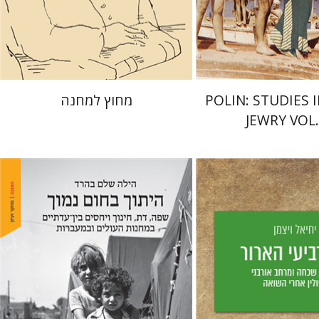
 אתר ספר מודפס
מחיר השקה
$29
$68
$42
$75
POLIN: STUDIES 
מחוץ למחנה
JEWRY VOL.
ן
הילה שלם בהרד
יס