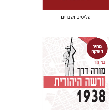
פליטים ושבויים
מחיר
השקה
בני מר