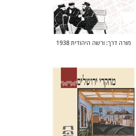
מחיר השקה
$29
$42
מורה דרך: ורשה היהודית 1938
שלום צבר
גלית חזן-רוקם
הגר
סלמון