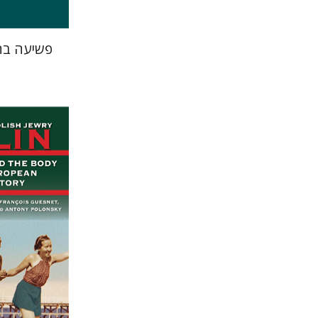
פשיעה בח
Elissa
oanna Degler
פולונסקי