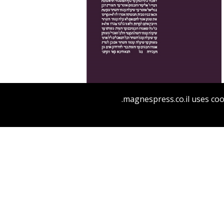
magnespress.co.il uses coo
הנחת אתר ספר מודפס
$38
$42
התלמוד