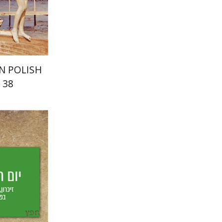
הנחת
IN POLISH
 38
יחיאל ויצמ
יפעת וי