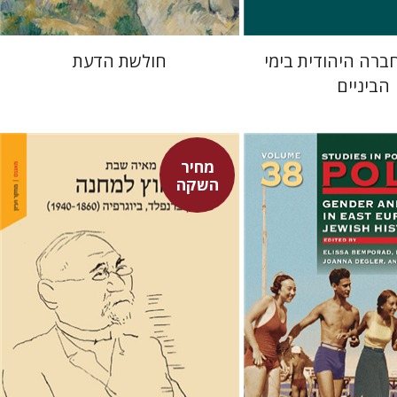
ברה היהודית בימי
חולשת הדעת
הביניים
מחיר
השקה
מאיה שבת
François Guesnet
J
Bemporad
אנטוני