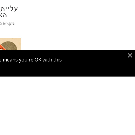
לורה אנגל
מירי א
דורון מגן
e means you're OK with this.
הנחת
עלייתה הנמ