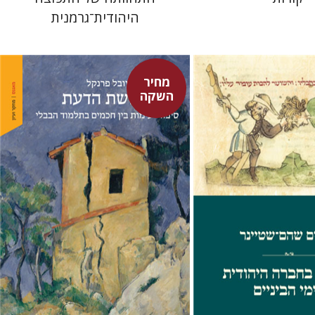
היהודית־גרמנית
מחיר
השקה
יובל פרנקל
ם-שטיינר
מחיר השקה
מחיר השקה
$32
$29
$46
$42