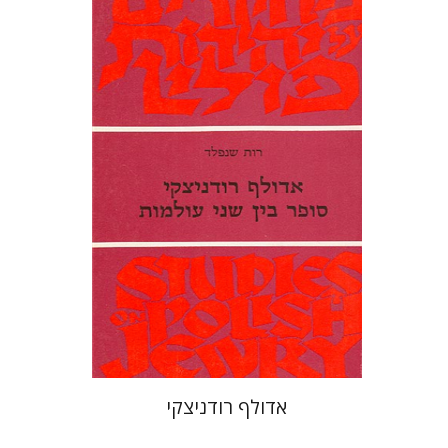
רות שנפלד
הנחת אתר ספר מודפס
$21
$23
אדולף רודניצקי