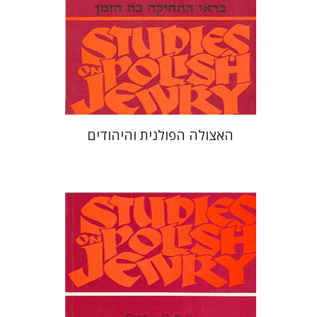
הנחת אתר ספר מודפס
$19
$21
האצולה הפולנית והיהודים
גרשון בייקון