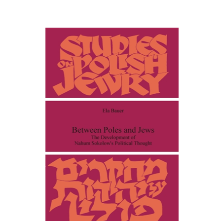
אלה באואר
סקוט אורי
הנחת אתר ספר מודפס
$15
$17