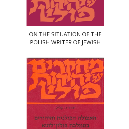
$19
$21
ON THE SITUATION OF THE
POLISH WRITER OF JEWISH
DESCENT IN THE TWENTIETH
CENTURY
יהודית קליק