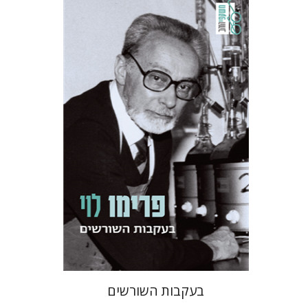
פרימו לוי
מנואלה קונסוני
יונתן פיין
הנחת אתר ספר מודפס
$38
$42
בעקבות השורשים