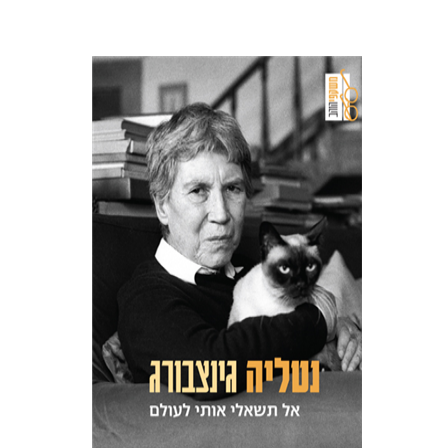
נטליה גינצבורג
מנואלה קונסוני
אספיר מילמן
הנחת אתר ספר מודפס
$32
$35