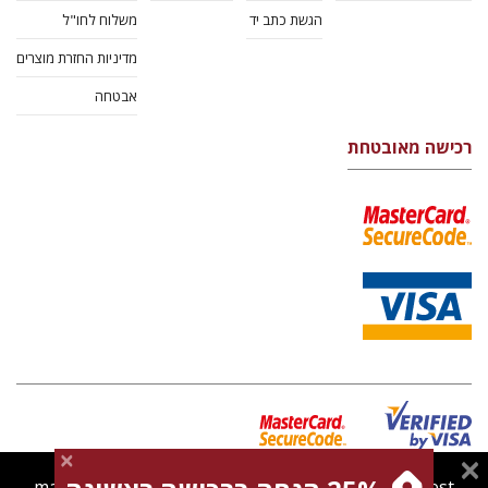
הגשת כתב יד
משלוח לחו"ל
מדיניות החזרת מוצרים
אבטחה
רכישה מאובטחת
magnespress.co.il uses cookies to give you the best