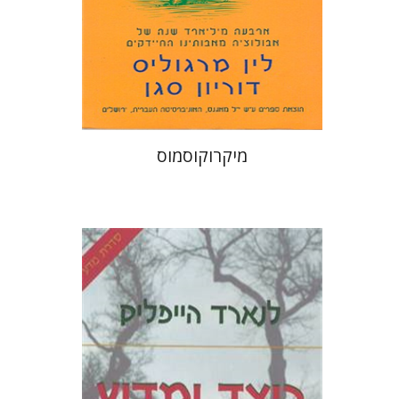
הנחת אתר ספר מודפס
$27
$30
מיקרוקוסמוס
לנארד הייפליק
יששכר אונא
עמנואל לוטם