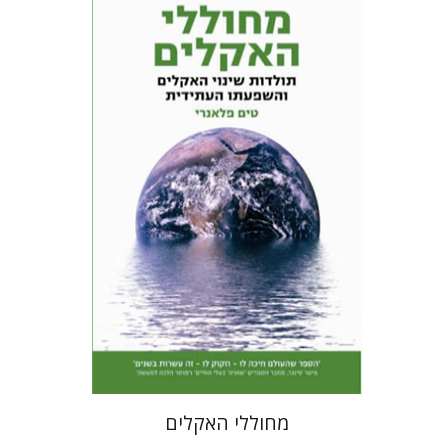
טים פלנרי
יששכר אונא
הנחת אתר ספר מודפס
$28
$31
מחוללי האקלים