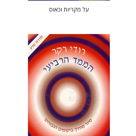
על מקריות וכאוס
רודי רקר
יששכר אונא
עמנואל לוטם
הנחת אתר ספר מודפס