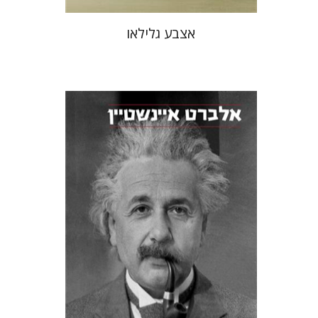
אצבע גלילאו
אלברט איינשטיין
יששכר אונא
דוד זינגר
יכין אונא
הנחת אתר ספר מודפס