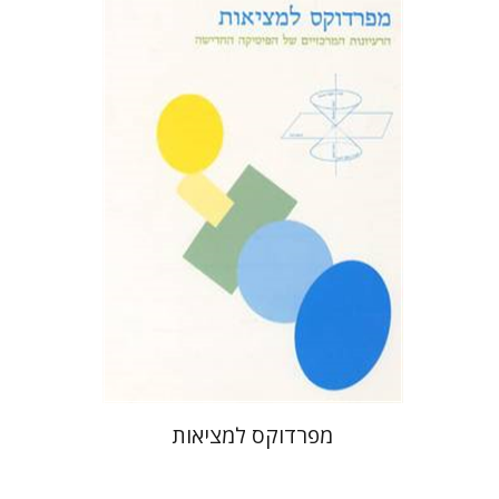
פריץ רורליך
יששכר אונא
יכין אונא
הנחת אתר ספר מודפס
$27
$30
מפרדוקס למציאות