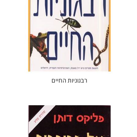
הנחת אתר ספר מודפס
$37
$41
רבגוניות החיים
פליקס דותן
יששכר אונא