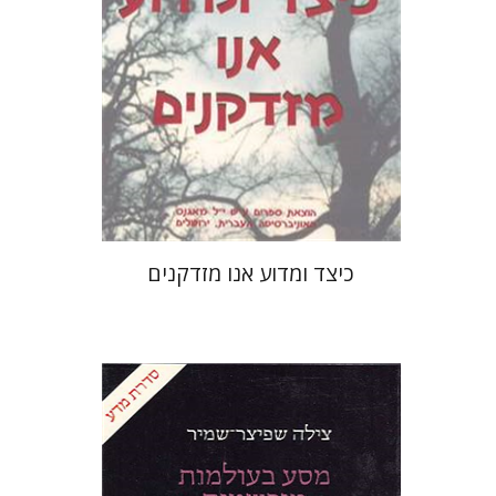
כיצד ומדוע אנו מזדקנים
צילה שפיצר-שמיר
יששכר אונא