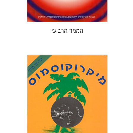
$28
$31
הממד הרביעי
לין מרגוליס
דוריון סגן
יששכר אונא
נעמי כרמל