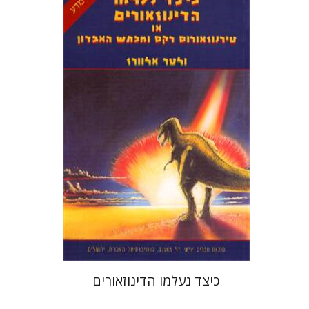
ולטר אלוורז
יששכר אונא
מנחם ראב
כיצד נעלמו הדינוזאורים