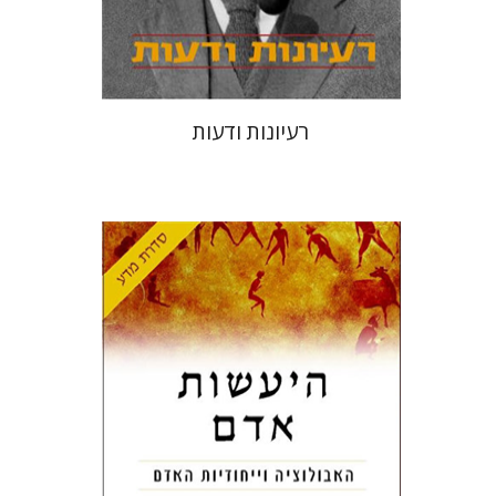
$40
$44
רעיונות ודעות
איאן טטרסל
יששכר אונא
מנחם ראב