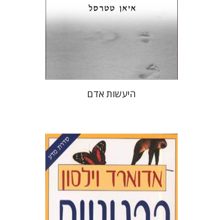
הנחת אתר ספר מודפס
$27
$30
היעשות אדם
אדוארד וילסון
יוסי הלר
יששכר אונא
נעמי כרמל