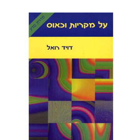
דוד רואל
יששכר אונא
יכין אונא