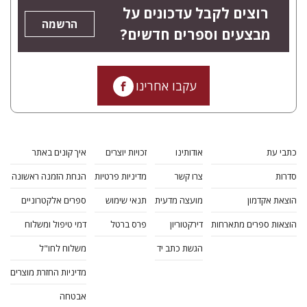
רוצים לקבל עדכונים על
הרשמה
מבצעים וספרים חדשים?
עקבו אחרינו
כתבי עת
אודותינו
זכויות יוצרים
איך קונים באתר
סדרות
צרו קשר
מדיניות פרטיות
הנחת הזמנה ראשונה
הוצאת אקדמון
מועצה מדעית
תנאי שימוש
ספרים אלקטרוניים
הוצאות ספרים מתארחות
דירקטוריון
פרס ברטל
דמי טיפול ומשלוח
הגשת כתב יד
משלוח לחו"ל
מדיניות החזרת מוצרים
אבטחה