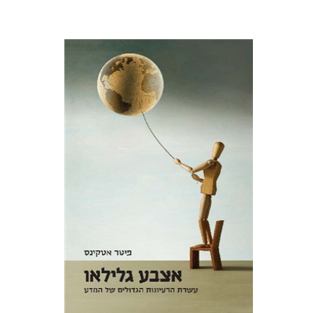
פיטר אטקינס
יששכר אונא
יכין אונא