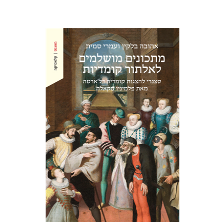
אהובה בלקין
עמרי סמית
הנחת אתר ספר מודפס
$38
$42