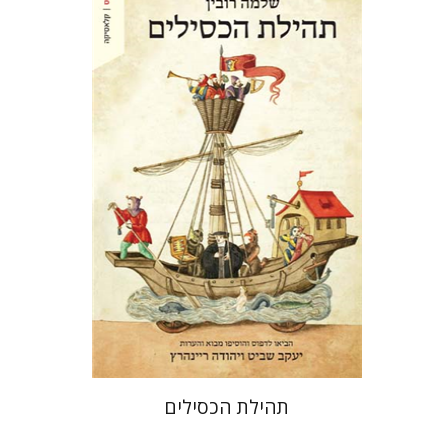
שלמה רובין
יעקב שביט
יהודה ריינהרץ
הנחת אתר ספר מודפס
$28
$31
תהילת הכסילים