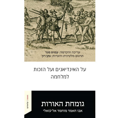
הנחת אתר ספר מודפס
$27
$30
על האינדיאנים ועל הזכות
למלחמה
אבו חאמד מוחמד אל־עׂזאלי
אבי אלקיים