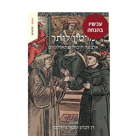
עכשיו
מרטין לותר
בהנחה
רן הכהן
רן הכהן
תמר צ'ולקמן
עכשיו בהנחה
$23
$31