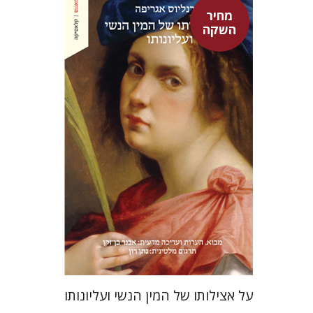
מחיר
השקה
היינריך קורנליוס אגריפה
אבנר בן-זקן
נתן רון
מחיר השקה
$22
$31
על אצילותו של המין הנשי ועליונותו