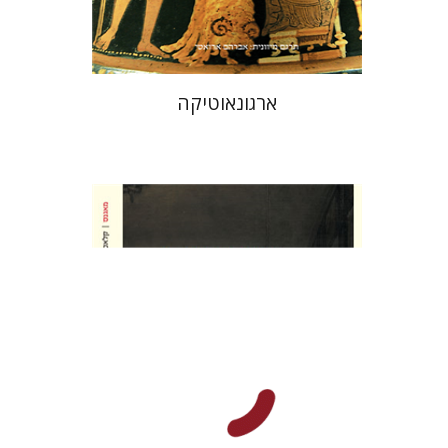
$26
$35
ארגונאוטיקה
מיגל דה סרוונטס סאאוודרה
רות פיין
מנחם ארגוב