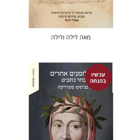
$38
$42
מאה לילה ולילה
עכשיו
בהנחה
פרנצ'סקו פטררקה
גור זק
עמינדב דיקמן
נתן רון
גור זק
אברהם ארואטי