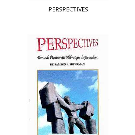
PERSPECTIVES
פרננד ברטפלד
הנחת אתר ספר מודפס