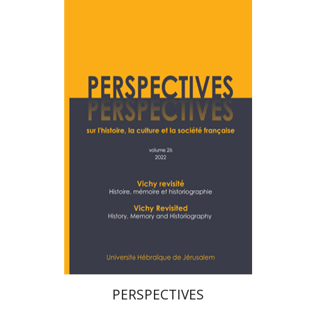
דניס שרביט
ניקול הוכנר
הנחת אתר ספר מודפס
$28
$31
PERSPECTIVES