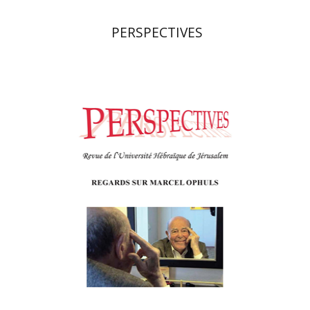
PERSPECTIVES
פרננד ברטפלד
הנחת אתר ספר מודפס