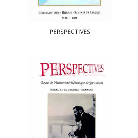
$21
$23
PERSPECTIVES
פרננד ברטפלד