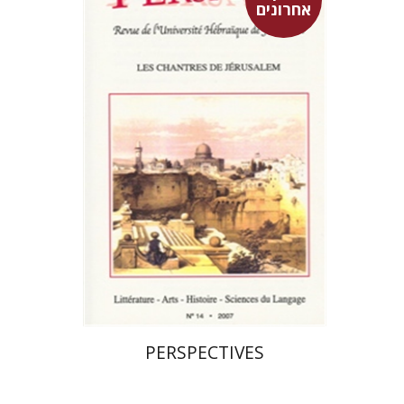
אחרונים
פרננד ברטפלד
$23
PERSPECTIVES