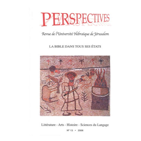
פרננד ברטפלד
הנחת אתר ספר מודפס
$21
$23