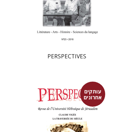
הנחת אתר ספר מודפס
$21
$23
PERSPECTIVES
עותקים
אחרונים
פרננד ברטפלד