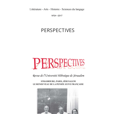
$21
$23
PERSPECTIVES
פרננד ברטפלד