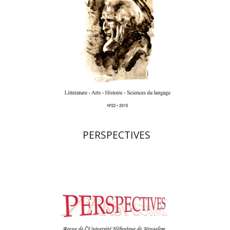
$23
PERSPECTIVES
פרננד ברטפלד