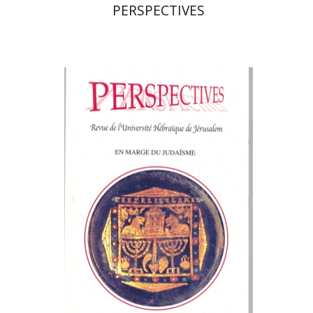
PERSPECTIVES
פרננד ברטפלד
הנחת אתר ספר מודפס
$21
$23