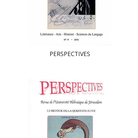
הנחת אתר ספר מודפס
$21
$23
PERSPECTIVES
פרננד ברטפלד