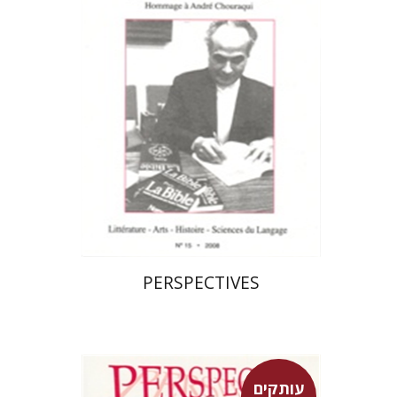
פרננד ברטפלד
$23
PERSPECTIVES
עותקים