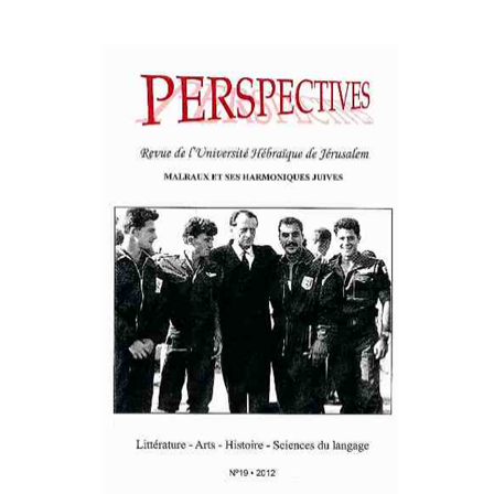
פרננד ברטפלד