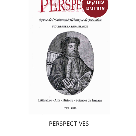
עותקים
אחרונים
פרננד ברטפלד
$23
PERSPECTIVES