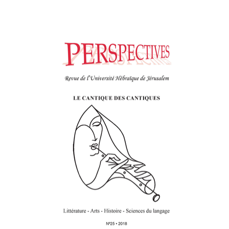
פרננד ברטפלד
הנחת אתר ספר מודפס
$21
$23