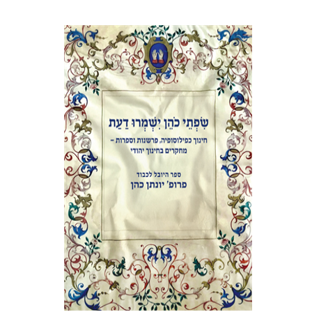
אלי הולצר
אבינועם רוזנק
הנחת אתר ספר מודפס
$41
$46