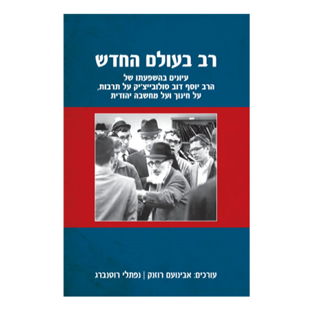
אבינועם רוזנק
נפתלי רוטנברג
הנחת אתר ספר מודפס
$38
$42