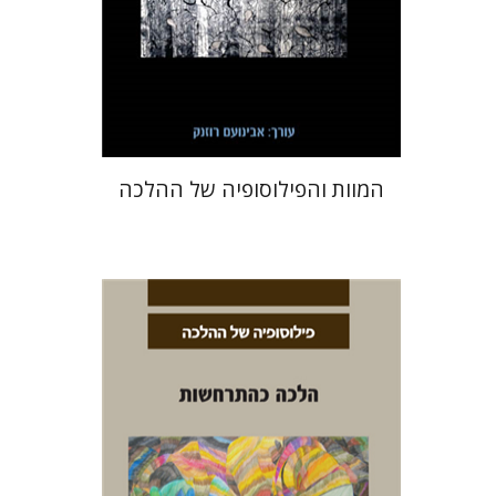
הנחת אתר ספר מודפס
$32
$35
המוות והפילוסופיה של ההלכה
אבינועם רוזנק