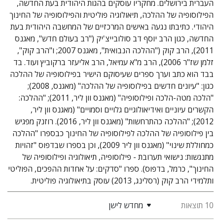
העברית בירושלים. מחקריו עוסקים בהגות היהודית בעת החדשה,
הפילוסופיה של ההלכה, תיאולוגיה פוליטית והפילוסופיה של החינוך
היהודי. כתיבתו נגעה באישים המרכזיים של המחשבה היהודית בעת
החדשה, כגון הרב יוסף דב סולובייצ'יק ("רב בעולם חדש", מאגנס
2011), הרב קוק ("ההלכה הנבואית", מאגנס 2007; ו"הרב קוק",
זלמן שז"ר 2006), הרב מ"א עמיאל, הרב אליעזר ברקוביץ ועוד. בד
בבד הוא כתב וערך ספרים שעיסוקם הישיר בפילוסופיה של ההלכה
כגון: "עיונים חדשים בפילוסופיה של ההלכה" (מאגנס, 2008);
"הלכה מטה-הלכה ופילוסופיה" (מאגנס וון ליר, 2011); "ההלכה:
הקשרים עיוניים ואידיאולוגיים גלויים וסמויים" (מאגנס וון ליר,
2012); "ההלכה כהתרחשות" (מאגנס וון ליר, 2016). רוזנק מפגיש
בין פילוסופיה של ההלכה לפילוסופיה של החינוך כבספרו "ההלכה
כמחוללת שינוי" (מאגנס וון ליר 2009), וכן בספרו שבדפוס "זהויות
מתנגשות: נישואי תערובת - פילוסופיה, תיאולוגיה ופילוסופיה של
החינוך", כרמל, בדפוס). ספרו "סדקים: על אחדות ההפכים, הפוליטי
ותלמידי הרב קוק (רסלינג, 2013) עוסק בתיאולוגיה פוליטית.
10 תוצאות
מחדש לישן