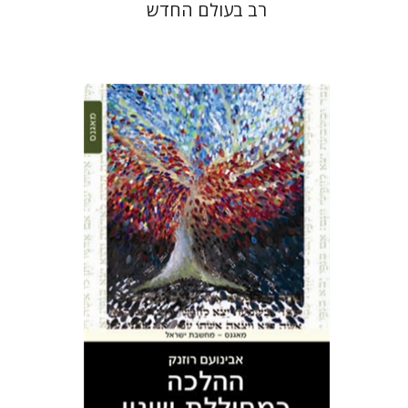
רב בעולם החדש
אבינועם רוזנק
הנחת אתר ספר מודפס
$38
$42