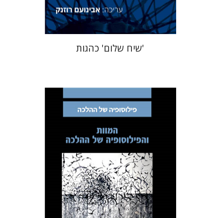
$41
$46
'שיח שלום' כהגות
אבינועם רוזנק