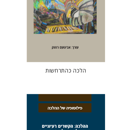
הנחת אתר ספר מודפס
$32
$35
הלכה כהתרחשות
אבינועם רוזנק
דפנה שרייבר