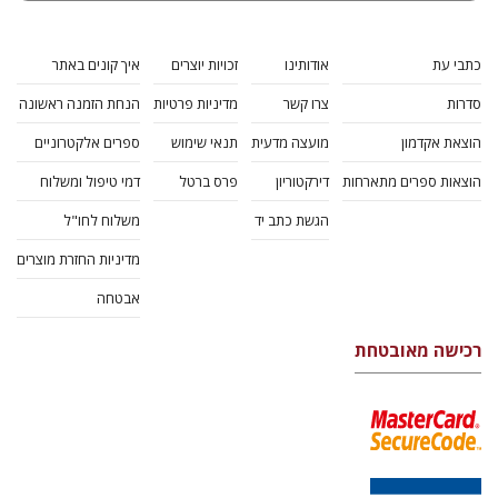
כתבי עת
אודותינו
זכויות יוצרים
איך קונים באתר
סדרות
צרו קשר
מדיניות פרטיות
הנחת הזמנה ראשונה
הוצאת אקדמון
מועצה מדעית
תנאי שימוש
ספרים אלקטרוניים
הוצאות ספרים מתארחות
דירקטוריון
פרס ברטל
דמי טיפול ומשלוח
הגשת כתב יד
משלוח לחו"ל
מדיניות החזרת מוצרים
אבטחה
רכישה מאובטחת