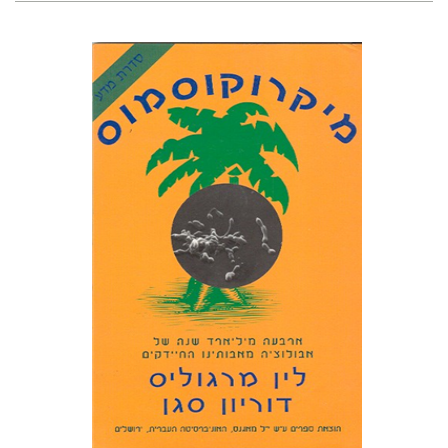
לין מרגוליס
דוריון סגן
יששכר אונא
נעמי כרמל
הנחת אתר ספר מודפס
$27
$30