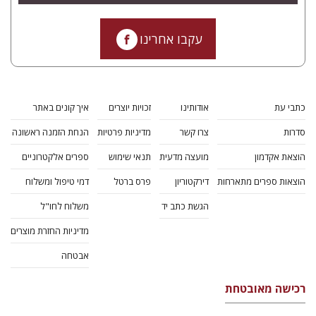
עקבו אחרינו
כתבי עת
אודותינו
זכויות יוצרים
איך קונים באתר
סדרות
צרו קשר
מדיניות פרטיות
הנחת הזמנה ראשונה
הוצאת אקדמון
מועצה מדעית
תנאי שימוש
ספרים אלקטרוניים
הוצאות ספרים מתארחות
דירקטוריון
פרס ברטל
דמי טיפול ומשלוח
הגשת כתב יד
משלוח לחו"ל
מדיניות החזרת מוצרים
אבטחה
רכישה מאובטחת