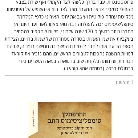
פרוטסטנטית, עבר בדרך כלשהי לצד הקתולי ואף שירת בצבא
הקתולי כמזכיר צבאי. המעבר מצד לצד בוודאי השפיע על הימנעותו
מנקיטת עמדה פוליטית ועיצב את יחסו האירוני כלפי המלחמה.
סימפליציסימוס זכה להצלחה רבה מאז צאתו לאור ועד היום, אך
מחברו נותר במשך כ-170 שנה אלמוני, משום שהקפיד להסתיר
בעקביות את שמו האמיתי בסדרה מסחררת של שמות בדויים. הצלחת
הספר הניעה אותו לחבר לו סדרת המשך בת חמישה רומנים, שבהם
דמויות המשנה נהפכות לגיבורים הראשיים. מהם נזכיר את קוראז'
הנודדת, שדמותה נלקחה שוב בהשאלה במאה העשרים בידי
ברטולט ברכט (במחזה אמא קוראז').
1 תוצאות
הנס יאקוֹבּ כריסטוֹפל פון גרימלסהאוּזן
עדו אברבאיה