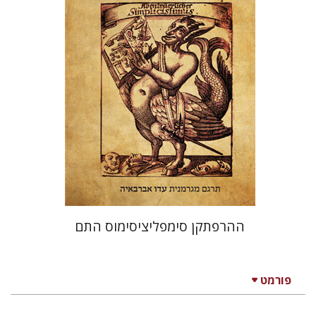
הנחת אתר ספר מודפס
$38
$42
ההרפתקן סימפליציסימוס התם
פורמט