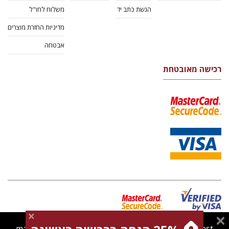
הגשת כתב יד
משלוח לחו"ל
מדיניות החזרת מוצרים
אבטחה
רכישה מאובטחת
magnespress.co.il uses cookies to give you the best