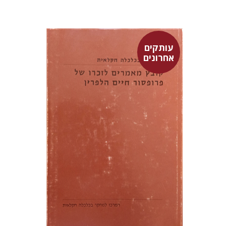
עותקים
אחרונים
יאיר מונדלק
$15