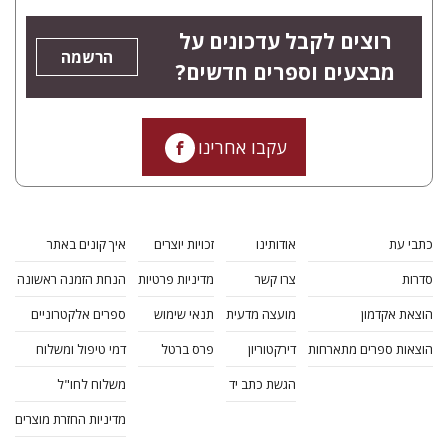
רוצים לקבל עדכונים על
הרשמה
מבצעים וספרים חדשים?
עקבו אחרינו
כתבי עת
אודותינו
זכויות יוצרים
איך קונים באתר
סדרות
צרו קשר
מדיניות פרטיות
הנחת הזמנה ראשונה
הוצאת אקדמון
מועצה מדעית
תנאי שימוש
ספרים אלקטרוניים
הוצאות ספרים מתארחות
דירקטוריון
פרס ברטל
דמי טיפול ומשלוח
הגשת כתב יד
משלוח לחו"ל
מדיניות החזרת מוצרים