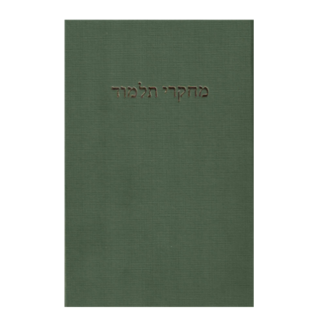
שלמה נאה
יואב רוזנטל
הנחת אתר ספר מודפס
$64
$71