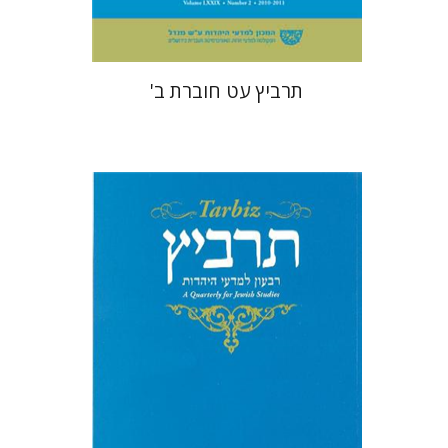
תרביץ עט חוברת ב'
מנחם קיסטר
יואב רוזנטל
ורד נעם
שולמית אליצור
משה אידל
איילת סיידלר
יואל מרציאנו
נתן כהן
יעקב אלבוים
יוסף הקר
שלמה
נאה