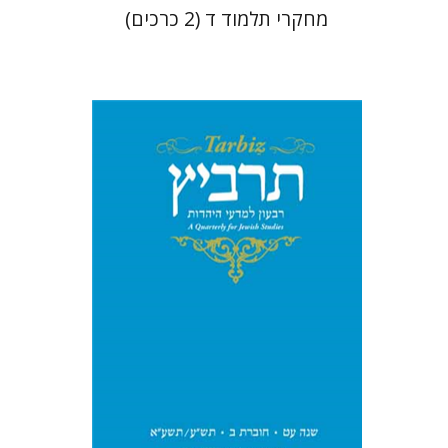
מחקרי תלמוד ד (2 כרכים)
יואב רוזנטל
שולמית אליצור
יהונתן
גארב
רענן אייכלר
יעקב אלבוים
הקר יוסף
שלמה
נאה
הנחת אתר ספר מודפס
$25
$28