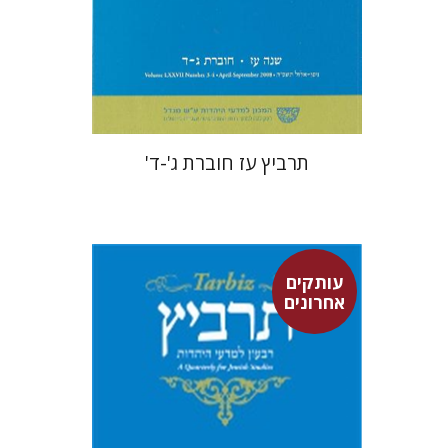
הנחת אתר ספר מודפס
$47
$52
תרביץ עז חוברת ג'-ד'
עותקים
אחרונים
גיא דרשן
יונתן גרוסמן
שלום צדיק
יואב רוזנטל
ישי רוזן-צבי
שמחה עמנואל
הקר יוסף
יעקב אלבוים
שלמה
נאה