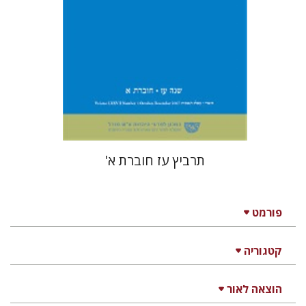
$26
תרביץ עז חוברת א'
פורמט
קטגוריה
הוצאה לאור