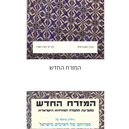
הנחת אתר ספר מודפס
$26
$29
המזרח החדש
יעקב מ' לנדאו
עמי אלעד-בוסקילה