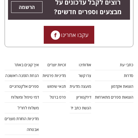
רוצים לקבל עדכונים על
הרשמה
מבצעים וספרים חדשים?
עקבו אחרינו
כתבי עת
אודותינו
זכויות יוצרים
איך קונים באתר
סדרות
צרו קשר
מדיניות פרטיות
הנחת הזמנה ראשונה
הוצאת אקדמון
מועצה מדעית
תנאי שימוש
ספרים אלקטרוניים
הוצאות ספרים מתארחות
דירקטוריון
פרס ברטל
דמי טיפול ומשלוח
הגשת כתב יד
משלוח לחו"ל
מדיניות החזרת מוצרים
אבטחה