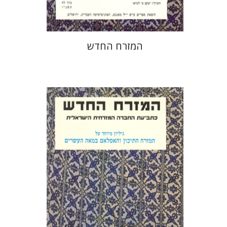
המזרח החדש
יעקב מ' לנדאו