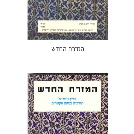
המזרח החדש
יעקב מ' לנדאו