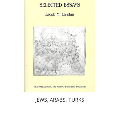
יעקב מ' לנדאו
הנחת אתר ספר מודפס
$56
$62
JEWS, ARABS, TURKS