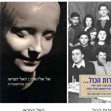
אל אלווארז
יפתח הלרמן-כרמל
קובי) מצר
בורגר-טויטו
יפתח
 אתר ספר מודפס
הנחת אתר ספר מודפס
$31
$25
$34
$28
רות הכול...
האל הפראי