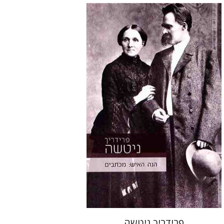
יעקב גולומב
יפתח הלרמן-כרמל
הנחת אתר ספר מודפס
$41
$46
פרידריך ניטשה