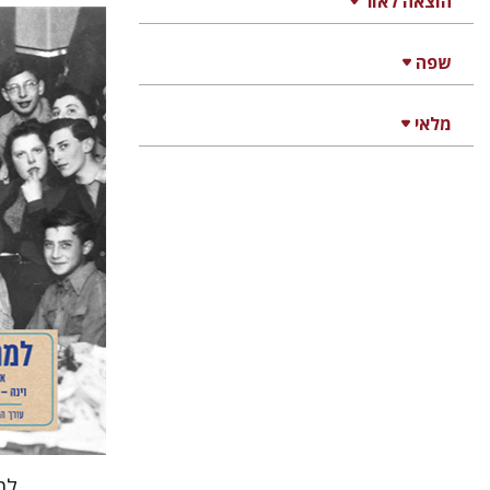
הוצאה לאור
שפה
יעקב (
מלאי
קארין נוי
הלרמן-כרמל
הנחת
למ