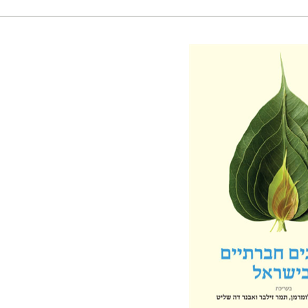
אוליבר-לומרמן
תמר זילבר
 אתר ספר מודפס
$38
$42