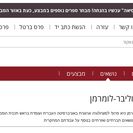
יאה" עכשיו בהנחה! מבחר ספרים נוספים במבצע, כעת באזור המב
ו קשר
עזרה
הגשת כתב יד
פרס ברטל
פרס 
נושאים
מבצעים
ליבר-לומרמן
מן היא פרופ' לסוציולוגיה ארגונית באוניברסיטה העברית ועומדת בראש תכנית הופמ
נושאים חברתיים ואזרחיים בנוסף על עבודתם המחקרית.