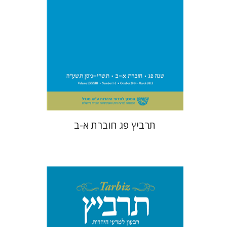
הנחת אתר ספר מודפס
$50
$56
תרביץ פג חוברת א-ב
שולמית אליצור
מנחם קיסטר
קטרינה ריגו