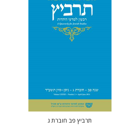
מנחם קיסטר
הנחת אתר ספר מודפס
$25
$28
תרביץ פב חוברת ג