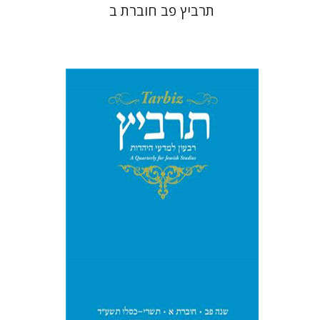
תרביץ פב חוברת ב
שולמית אליצור
מנחם קיסטר
קטרינה ריגו
הנחת אתר ספר מודפס
$26
$29