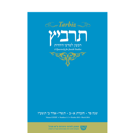
מנחם קיסטר
שולמית אליצור
קטרינה ריגו
הנחת אתר ספר מודפס
$51
$57