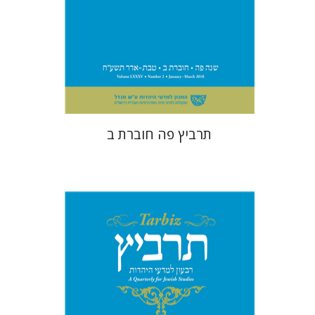
הנחת אתר ספר מודפס
$26
$29
תרביץ פה חוברת ב
קטרינה ריגו
שולמית אליצור
מנחם קיסטר