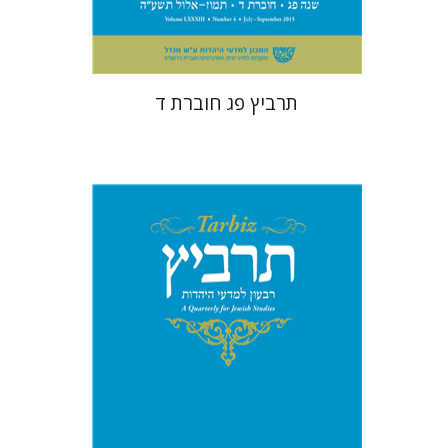
$26
$29
תרביץ פג חוברת ד
מנחם קיסטר
שולמית אליצור
קטרינה ריגו