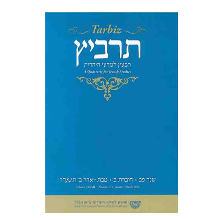
שולמית אליצור
מנחם קיסטר
קטרינה ריגו
הנחת אתר ספר מודפס
$25
$28