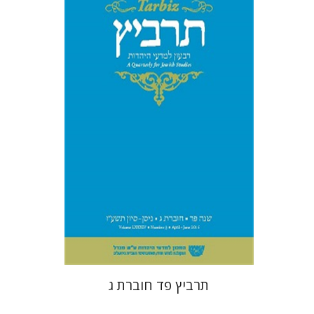
מנחם קיסטר
שולמית אליצור
קטרינה ריגו
הנחת אתר ספר מודפס
$26
$29
תרביץ פד חוברת ג