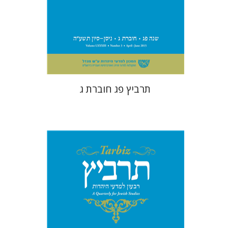
הנחת אתר ספר מודפס
$26
$29
תרביץ פג חוברת ג
מנחם קיסטר
שולמית אליצור
קטרינה ריגו