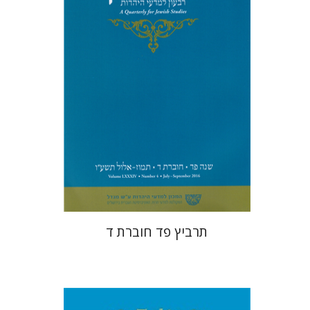
הנחת אתר ספר מודפס
$26
$29
תרביץ פד חוברת ד