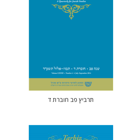
הנחת אתר ספר מודפס
$25
$28
תרביץ פב חוברת ד
שולמית אליצור
קטרינה ריגו