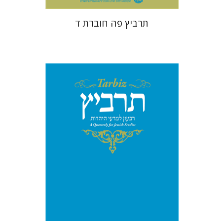
תרביץ פה חוברת ד
שולמית אליצור
מנחם קיסטר
קטרינה ריגו
הנחת אתר ספר מודפס