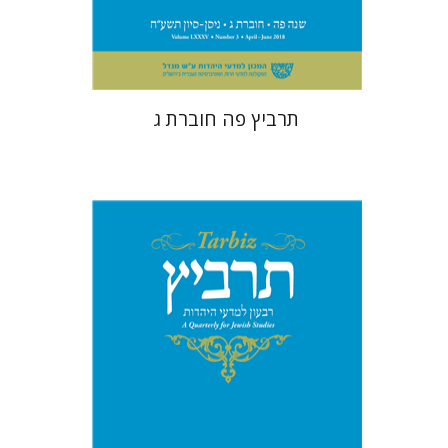
$26
$29
תרביץ פה חוברת ג
שולמית אליצור
מנחם קיסטר
קטרינה ריגו