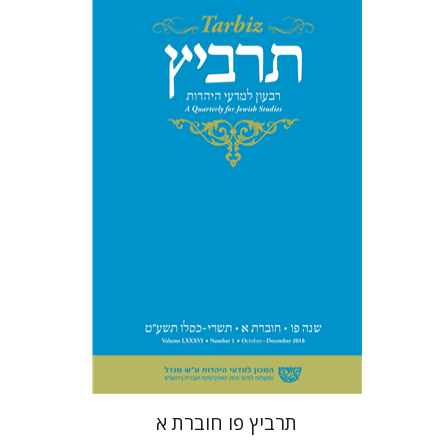
שולמית אליצור
מנחם קיסטר
קטרינה ריגו
הנחת אתר ספר מודפס
$26
$29
תרביץ פו חוברת א