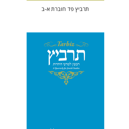
תרביץ פד חוברת א-ב
מנחם קיסטר
שולמית אליצור
קטרינה ריגו
הנחת אתר ספר מודפס