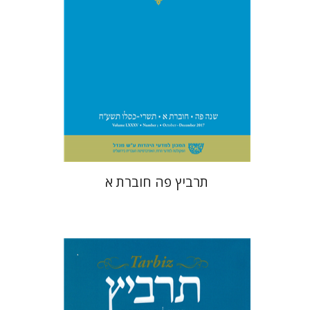
הנחת אתר ספר מודפס
$26
$29
תרביץ פה חוברת א
מנחם קיסטר
שולמית אליצור
קטרינה ריגו