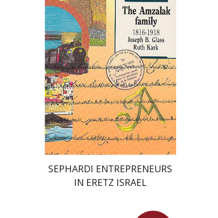
יוסף גלס
רות קרק
יהושע בן-אריה
רות קרק
SEPHARDI ENTREPRENEURS
IN ERETZ ISRAEL