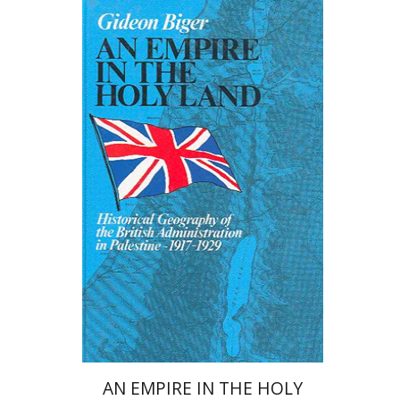
Gideon Biger
יהושע בן-אריה
רות קרק
הנחת אתר ספר מודפס
$65
$72
AN EMPIRE IN THE HOLY