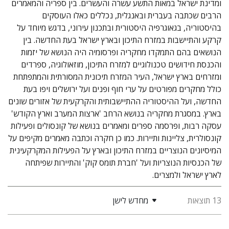
ומדינת ישראל במאות התשע עשרה והעשרים. בין ספריה והמאמרים
הרבים שכתבה בעברית ובאנגלית, נכללים כאלו העוסקים
בהיסטוריה, בגאוגרפיה היסטורית ובתכנון עירוני, בדגש מיוחד על
קרקע והתיישבות במזרח התיכון ובארץ ישראל בעת החדשה. בין
הנושאים בהם התמקדו מחקריה ופרסומיה היה הנושא של יזמות
והכנסת חידושים טכנולוגיים למזרח התיכון, מוזאולוגיה, ספרדים
ומזרחים בארץ ישראל, העיר המזרח תיכונית המסורתית והמתפתחת
כולל מחקרים מפורטים על ערי חוף ופנים ועל ירושלים ויפו בעת
החדשה, ועל ההיסטוריה ההתיישבותית והקרקעית של אזורים שונים
בארץ. במסגרת מחקריה בנושא הרחב 'ארצות המערב וארץ הקודש'
עסקה רבות, ופרסמה ספרים ומאמרים בנושא של קונסולים ופעילות
קונסולרית, צליינות ותיירות. כמו כן חקרה וכתבה מאמרים מקיפים על
המיסיונים הנוצריים במזרח התיכון ובארץ על הפעילות המקרקעינית
של הכנסיות הנוצריות ועל 'חברת תומס קוק' והתיירות שפיתחה
לארץ ישראל ולמצרים.
13 תוצאות
מחדש לישן