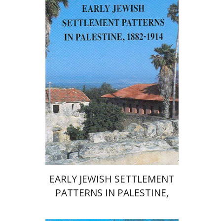
יהושע בן-אריה
רות קרק
הנחת אתר ספר מודפס
$56
$62
EARLY JEWISH SETTLEMENT
PATTERNS IN PALESTINE,
1882–1914