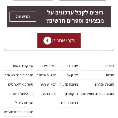
רוצים לקבל עדכונים על
הרשמה
מבצעים וספרים חדשים?
עקבו אחרינו
כתבי עת
אודותינו
זכויות יוצרים
איך קונים באתר
סדרות
צרו קשר
מדיניות פרטיות
הנחת הזמנה ראשונה
הוצאת אקדמון
מועצה מדעית
תנאי שימוש
ספרים אלקטרוניים
הוצאות ספרים מתארחות
דירקטוריון
פרס ברטל
דמי טיפול ומשלוח
הגשת כתב יד
משלוח לחו"ל
מדיניות החזרת מוצרים