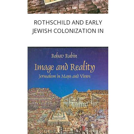
ROTHSCHILD AND EARLY
JEWISH COLONIZATION IN
PALESTINE
ריכב רובין
יהושע בן-אריה
רות קרק