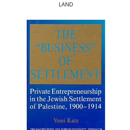
LAND
יוסי כץ
יהושע בן-אריה
רות קרק
הנחת אתר ספר מודפס
$65
$72