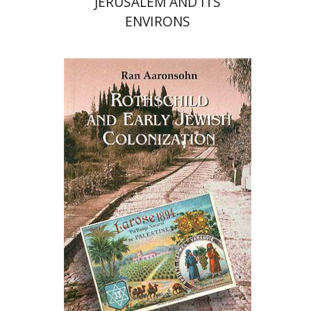
JERUSALEM AND ITS
ENVIRONS
רן אהרנסון
יהושע בן-אריה
רות קרק
הנחת אתר ספר מודפס
$71
$79