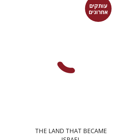
עותקים
אחרונים
רות קרק
יהושע בן-אריה
$72
THE LAND THAT BECAME
ISRAEL