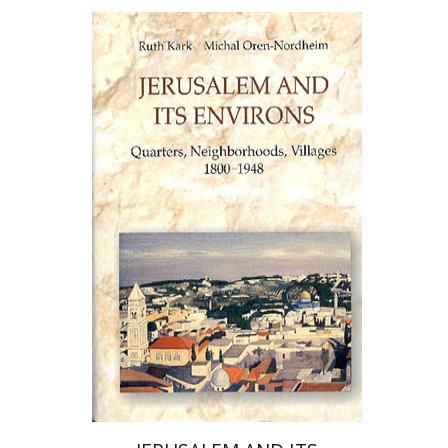
רות קרק
מיכל אורן-נורדהיים
הנחת אתר ספר מודפס
$80
$89