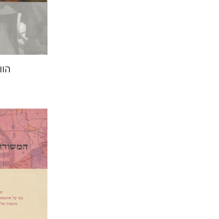
הנחת
הוו
פדריקו גר
רמי סערי