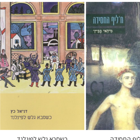
ץ`
דניאל כץ
רמי סערי
 אתר ספר מודפס
הנחת אתר ספר מודפס
$25
$0
$28
$0
יף החסידה
כשסבא גלש לפינלנד