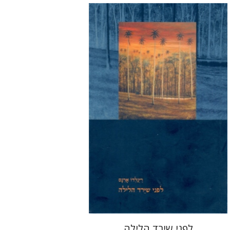
רינלדו ארנס
רמי סערי
הנחת אתר ספר מודפס
$29
$32
לפני שירד הלילה