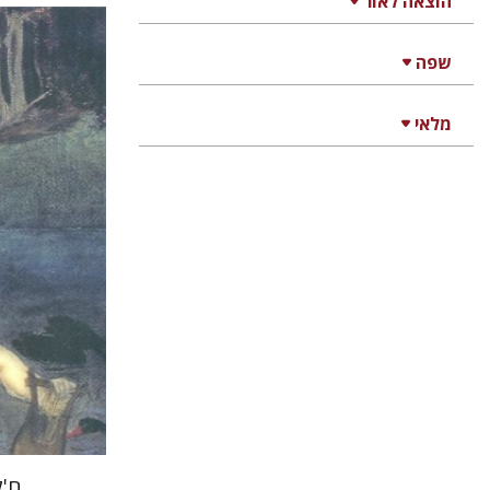
הוצאה לאור
מיהאי בבי
שפה
רמי סערי
מלאי
הנחת
ח'ל