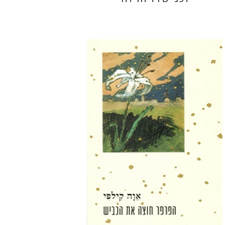
אוה קילפי
רמי סערי
הנחת אתר ספר מודפס
$29
$32