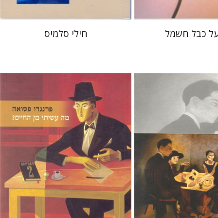
 על כבל חשמל
חילי סלמיס
א קרנירו
פרננדו פסואה
רמי סערי
פרנסישקו דה קושטה ריש
רמי סערי