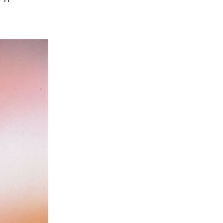
יוסף ונטו
רמי סערי
הנחת