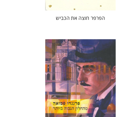
הפרפר חוצה את הכביש
פרננדו פסואה
רמי סערי
רמי סערי
פרנסישקו דה קושטה
ריש
יורם ברונובסקי