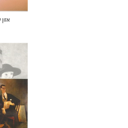
אזון
מריו דה ס
רמי סערי