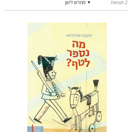
2 תוצאות
מחדש לישן
יעקבה סצ'רדוטי
תמי ישראלי
הנחת אתר ספר מודפס
$32
$35