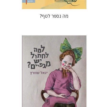
מה נספר לטף?
יגאל שוורץ
תמי ישראלי