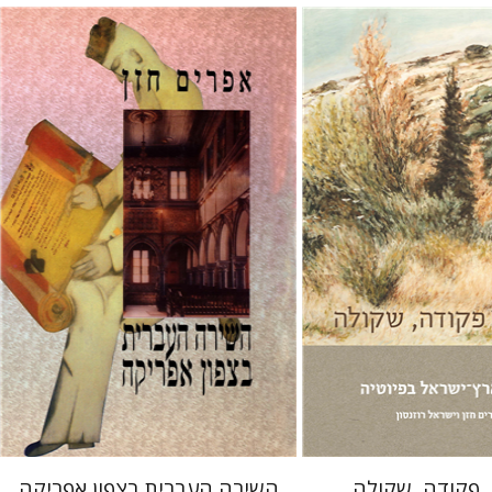
ישראל רוזנסון
אפרים חזן
 אתר ספר מודפס
$25
$28
 פקודה, שקולה
השירה העברית בצפון אפריקה