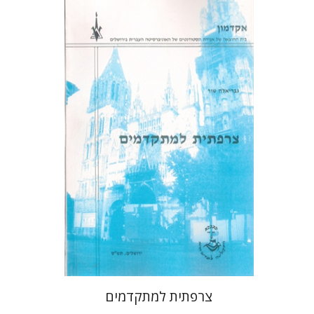
גבריאלה שור
הנחת אתר ספר מודפס
$30
$33
צרפתית למתקדמים