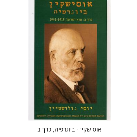
יוסף גולדשטיין
הנחת אתר ספר מודפס
$28
$31
אוסישקין - ביוגרפיה, כרך ב