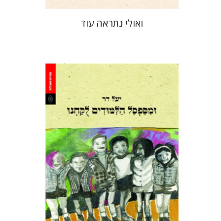
ואולי נתראה עוד
יעל דר
יעקב (קובי) מצר
הנחת אתר ספר מודפס