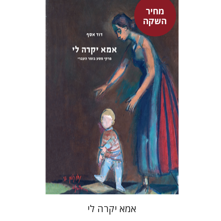
מחיר
השקה
דוד אסף
מחיר השקה
$37
$53
אמא יקרה לי