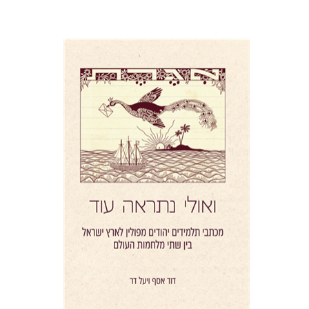
יעל דר
דוד אסף
הנחת אתר ספר מודפס
$41
$46