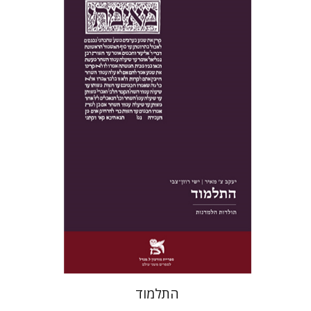
יעקב צ' מאיר
ישי רוזן-צבי
הנחת אתר ספר מודפס
$38
$42
התלמוד