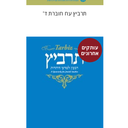
תרביץ עח חוברת ד'
עותקים
אחרונים
גיא דרשן
יונתן גרוסמן
שלום צדיק
יואב רוזנטל
ישי רוזן-צבי
שמחה עמנואל
הקר יוסף
יעקב אלבוים
שלמה
נאה