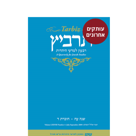
עותקים
אחרונים
יהודית וייס
איריס בראון (הויזמן)
ישראל קנוהל
אלכסנדר רופא
ישי
רוזן-צבי
שלמה טולידאנו
יעקב אלבוים
הקר יוסף
שלמה
נאה
$28