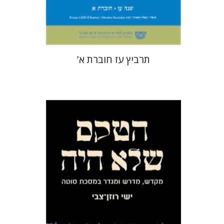
$26
תרביץ עז חוברת א'
ישי רוזן-צבי