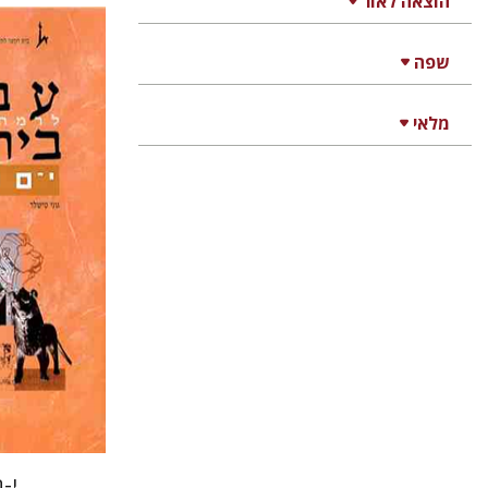
הוצאה לאור
שפה
גוני טישל
רוט-גביזון
מלאי
הנחת
י-