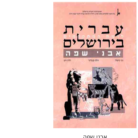
גוני טישלר
הילה קובלינר
דליה
רוט-גביזון
הנחת אתר ספר מודפס
$32
$35
אבני שפה