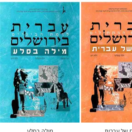
ר
הילה קובלינר
דליה
גוני טישלר
הילה קובלינר
דליה
רוט-גביזון
 אתר ספר מודפס
$32
$35
ם של עברית
מילה בסלע