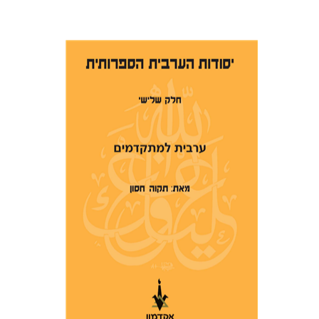
תקוה חסון
הנחת אתר ספר מודפס
$28
$31