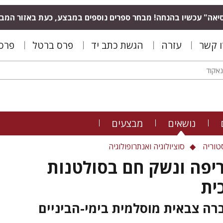
יאה" עכשיו בהנחה! מבחר ספרים נוספים במבצע, כעת באזור המב
ו קשר
עזרה
הגשת כתב יד
פרס ברטל
פרס 
נושאים
מבצעים
טוריה
סוציולוגיה ואנתרופולוגיה
יפה ונשק חם בסולטנות
ית
רה צבאית מוסלמית בימי-הביניים