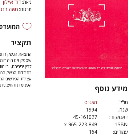
מאת:
דוד איילון
תרגום:
משה זינגר
המועדפי
תקציר
המצאת הנשק החם וה
שספק אם היה דומה
לבין יריביהם, וביי
בתולדות הנשק החם
אצולת הפרשים המו
הפנימית והחיצונית
מידע נוסף
מו"ל:
מאגנס
שנה:
1994
דאנאקוד:
45-161027
965-223-849-x
ISBN:
עמודים:
164