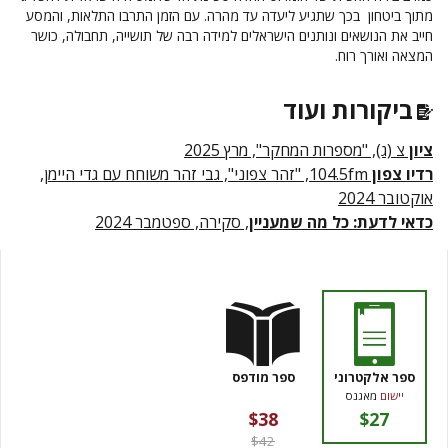
מתוך ביטחון בכך שתגיע ליעדה עד מהרה. עם הזמן התרבו התלאות, והמסע
חייב את הנושאים ונותנים הישראלים למידה רבה של תושייה, תחבולה, כושר
המצאה ואורך רוח.
ביקורות ועוד
ציון
צ (ג), "מספרות המחקר", מרץ 2025
רדיו צפון
104.5fm, "זהר צפוני", גבי זהר משוחח עם גדי היימן,
אוקטובר 2024
כדאי לדעת: כל מה שמעניין
, סקירה, ספטמבר 2024
ספר אלקטרוני
ספר מודפס
יישום
מאגנס
$38
$27
$42