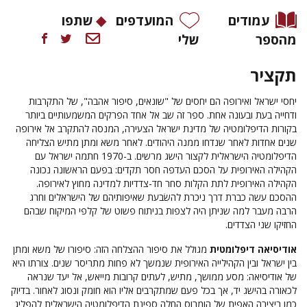
עמודים
המועדפים
שתפו
מהספר
שלי
תקציר
יחסי ישראל ואירופה הם יחסים של "שונאים, סיפור אהבה", של התקרבות
ודחייה בעת ובעונה אחת. ספר זה שב אל אחד הפרקים המשמעותיים ביותר
בקורות הדיפלומטיה של מדינת ישראל הצעירה, המנסה להתקרב אל אירופה
שנים אחדות לאחר שנדחו ממנה היהודים. לאחר משא ומתן מתיש הצליחה
הדיפלומטיה הישראלית לקצור הישג מרשים. ב-1970 חתמה ישראל עם
הקהילה האירופית על הסכם העדפה חסר תקדים: בפעם הראשונה נכונה
הקהילה האירופית לתת הקלות סחר חד-צדדיות למדינה מחוץ לאירופה.
ההסכם עשה כברת דרך ניכרת להשׂבעת שאיפותיהם של הישראלים וחרג
הרבה מעבר למה שניתן היה לצפות בניתוח פשוט של קלפי המיקוח שבהם
החזיקו שני הצדדים.
אודיסיאה דיפלומטית
מגולל את סיפור ההצלחה הזה: סיפורו של משא ומתן
בין ישראל ובין הקהילייה האירופית שנמשך לא פחות מתריסר שנים. צורתו היא
של אודיסיאה: מסע ממושך, מתיש, לעתים קרובות מייאש, אל יעד שנראה
לכאורה בהישג יד, אך בכל פעם שמתקרבים אליו הוא חומק ונסוג לאחור. בדיוק
כמו ביצירה האפית של הומרוס החלה ספינת הדיפלומטיה הישראלית להפליג