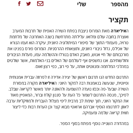
מהספר
שלי
תקציר
ה
איליאדה
מאת הומרוס ניצבת בפתח השירה האפית של תרבות המערב
ואוצרת בחובה עולם ומלואו. עלילתה מתרחשת בשנה האחרונה של מלחמת
טרויה, מעמודי התווך של סיפורי המיתולוגיה היוונית; עיקרה הוא זעמו הנורא
של אכילס, גדול גיבורי היוונים, ותוצאותיו ההרסניות. הומרוס פורס בפנינו את
מורכבותם של חיי אנוש, מאבק האדם בגורלו וההשלמה עמו, מעלות הגיבורים
וחולשותיהם. אנו נחשפים אף לעולמם של האלים בני-האלמוות, אשר שולטים
במהלכי המלחמה ומנווטים אותה, על פי רוב, כפי רצון זאוס.
התרגום החדש הנו תרגום ראשון של יצירה אדירה
זו לפרוזה עברית אמנותית
ופיוטית, שנעשה בנאמנות רבה למקור היווני.
ה
איליאדה
מקורה במסורת
השירה שבעל-פה וככזו
נועדה להשמעה ולהאזנה יותר מאשר לקריאה שבלב.
לפיכך, מנסה התרגום לשמור כל העת על סגנון קולח וברור, המאפיין מאוד
את המקור היווני, תוך שימת לב מרבית
ליפי מצלול העברית ולמוזיקליות ערבה
לאוזן. לתרגומו הוסיף אברהם ארואטי מבוא קצר וכן הערות רבות כדי ליצור
חווית
קריאה שלמה ומעמיקה
.
במהדורה השנייה נוסף מפתח בסוף הספר.