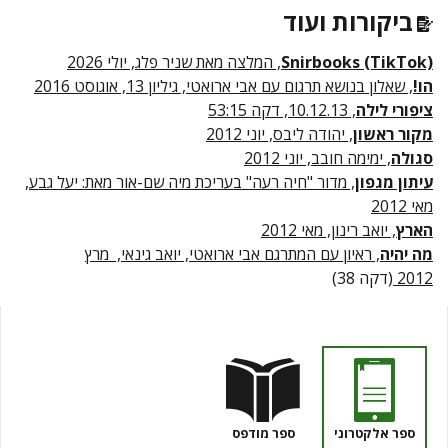
ביקורות ועוד
Snirbooks (TikTok)
, המלצה מאת שניר פלג, יולי 2026
הו!
, שאלון בנושא תרגום עם אבי ארואטי, גיליון 13, אוגוסט 2016
ציפורי לילה
, 10.12.13, דקה 53:15
מקור ראשון
, יהודה ליבס, יוני 2012
סגולה
, ימימה חובב, יוני 2012
עיתון מגפון
, מדור "חיה רעה" בעריכת מיה שם-אור מאת: יעל גבע,
מאי 2012
הארץ
, יואב רינון, מאי 2012
מה יהיה
, ראיון עם המתרגם אבי ארואטי, יואב גינאי, מרץ
2012
(דקה 38)
ספר אלקטרוני
ספר מודפס