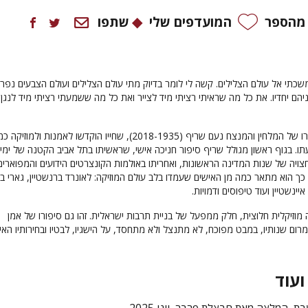
 מהספר
המועדפים שלי
שתפו
שכתי אל עולם הצלילים. קשה לי לומר בדיוק מתי עולם הצלילים ועולם הצבעים נפרד
יהם יחדיו. את כל מה שראיתי רציתי מיד לצייר ואת כל מה ששמעתי רציתי מיד לנגן"
הוא סיפורו של המלחין והמנצח נעם שריף (2018-1935), שחייו הוקדשו לאמנות ולמוז
. בגוף ראשון מגולל שריף סיפור חניכה אישי, שראשיתו בתל אביב הקטנה של ימי
צויה של שנות המדינה הראשונות, ואחריתו באולמות הקונצרטים הידועים והמפוארים
 כך הוא מתאר כמה מן האישים שעמדו בלב עולם המוזיקה: לאונרד ברנשטיין, גארי בר
איינשטיין ועוד טיפוסים ודמויות.
 מוזיקלית חלוצית, חלק ממפעל של בניית תרבות ישראלית. זהו גם סיפורו של אמן
ם שנותיו, במבט מפוכח, לא מתנצל ולא מתחסד, על הישגיו, לבטיו ובחירותיו האי
ועוד