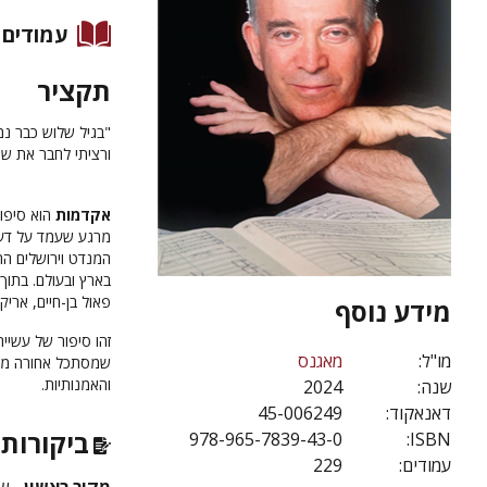
עמודים
תקציר
"בגיל שלוש כבר נמ
ורציתי לחבר את שנ
אקדמות
מרגע שעמד על דעתו
המנדט וירושלים הח
בארץ ובעולם. בתוך
פאול בן-חיים, אריק 
מידע נוסף
זהו סיפור של עשייה
מו"ל:
מאגנס
שמסתכל אחורה ממרו
והאמנותיות.
שנה:
2024
דאנאקוד:
45-006249
ביקורות 
978-965-7839-43-0
ISBN:
עמודים:
229