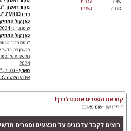
מקור ראשון
- שב
שפה:
עברית
מקור ראשון
, "ב
סדרה:
גשרים
רדיו FM103
, "ב
כאן קול המוזיק
שיפמן, יוני 2024
כאן קול המוזיק
"ניסוח הדברים בספר
הכשרון המיוחד של ש
מחשבות על ספר זכ
2024
הארץ
- גלריה, "ב
אירוע השקה לכבוד 
קחו את הספרים אתכם לדרך!
הורידו את יישום מאגנס
רוצים לקבל עדכונים על מבצעים וספרים חדשי