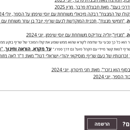
ת, המלצה מאת חבצלת פרבר, יוני 2025
דרכי נעם", מאת חבצלת פרבר, מרץ 2025
קולו של המנצח" רבקה מיכאלי משוחחת עם יוסי שיפמן על הספר, יולי 2024
ה
, "חמישי מנצח", תכנית המוקדשת לנעם שריף: יובל בן עוזר משוחח עם י
ה
, "מגזין",יוליה צודיקס משוחחת עם יוסי שיפמן, יוני 2024
 הוא כל כך טבעי עד שדומה לקורא שהוא ממש שומע את קולו המוכר של שריף בוקע ממנו
על מקרא, הוראה וחינוך
, "
ריף לטוות קשר מיידי עם הקהל פועל גם דרך ספרו."
רונותיו של נעם שריף: מוסיקאי יהודי-ישראלי דגול" מאת: ד"ר לאה מזור, 
סוף הוא נזכר", מאת: חגי חיטרון, יוני 2024
הספר, יוני 2024
ם?
הרשמה