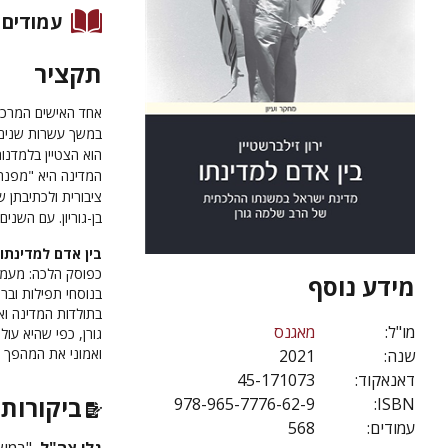
עמודים
תקציר
אחד האישים המרכזי
במשך עשרות שנים ב
הוא הצטיין בלמדנו
המדינה היא "
מפנה 
ציבורית ולכתיבתן 
בן-גוריון. עם השנ
בין אדם למדינתו
כפוסק הלכה: מעמדה
מידע נוסף
בנוסחי תפילות ובר
בתולדות המדינה וא
מו"ל:
מאגנס
גורן, כפי שהיא עו
ואמוני את המהפך 
שנה:
2021
דאנאקוד:
45-171073
ביקורות 
978-965-7776-62-9
ISBN:
עמודים:
568