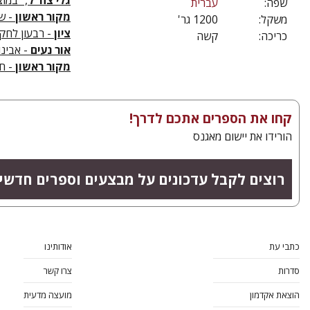
גלי צה"ל
, "במוצ
שפה:
עברית
מקור ראשון
- שב
משקל:
1200 גר'
ציון
- רבעון לחקר 
כריכה:
קשה
אור נעים
- אבינוע
מקור ראשון
- חדש
קחו את הספרים אתכם לדרך!
הורידו את יישום מאגנס
רוצים לקבל עדכונים על מבצעים וספרים חדשי
כתבי עת
אודותינו
סדרות
צרו קשר
הוצאת אקדמון
מועצה מדעית