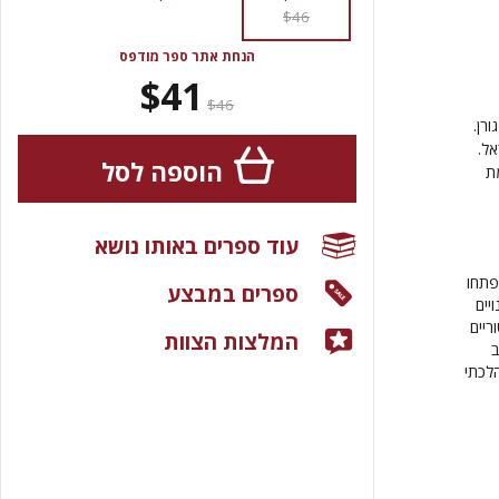
$46
הנחת אתר ספר מודפס
$41
$46
רן.
אל.
הוספה לסל
ת
עוד ספרים באותו נושא
פתחו
ספרים במבצע
יים
ריים
המלצות הצוות
ב
הלכתי