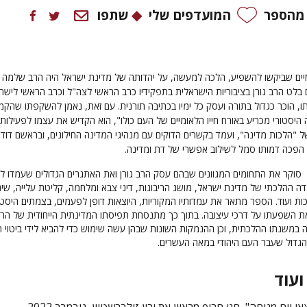
 מהספר
המועדפים שלי
שתפו
ים שביקשו להשפיע, הלכה למעשה, על יהדותה של מדינת ישראל היה הרב שלמה גו
לט הרב גורן בציבוריות הישראלית בתפקידיו כרב הראשי לצה"ל וכרב הראשי לישר
תו, הוכר כגדול בתורה ועסק כל ימיו בכתיבה תורנית. עם זאת, נאמן להשקפתו שהקמ
היסטורי מכריע באורח חייו הלאומיים של העם כולו", הוא הקדיש את עצמו
לפעילות
של "הלכות מדינה", ועמד בקשרים הדוקים עם מנהיגי המדינה החילונים, ובראשם דוד
ים הפכה דמותו סמל לשילוב אפשרי של דת ומדינה.
סוקר את התחומים המגוונים שבהם עסק הרב גורן ואת האתגרים הגדולים שעמדו ל
 ההלכתי של מדינת ישראל, מושג הריבונות, דיני צבא ומלחמה, קליטת עלייה, שינו
כות ועוד. הספר מתאר את עמדותיו המקוריות, היוצאות דופן לפעמים, בצמתים היסטו
ת השפעתו על דרכי עיצובה. בתוך כך מתנסחת תפיסתו המדינתית הייחודית של הר
לה במשנתו ההלכתית, וכן ההנמקות השונות שבהן עשה שימוש כדי להביא לידי ביטוי 
הגדול שעבר העם היהודי במאה העשרים.
ועוד