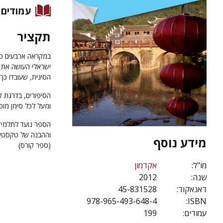
עמודים
תקציר
במקראה ארבעים סיפ
ישראלי העושה את צ
הסינית, שעובדו כך
הסיפורים, בדרגת קו
ומעל לכל סימן מופ
הספר נועד לתלמידי
וההבנה של טקסטים
מידע נוסף
(ספר קורס)
מו"ל:
אקדמון
שנה:
2012
דאנאקוד:
45-831528
978-965-493-648-4
ISBN:
עמודים:
199