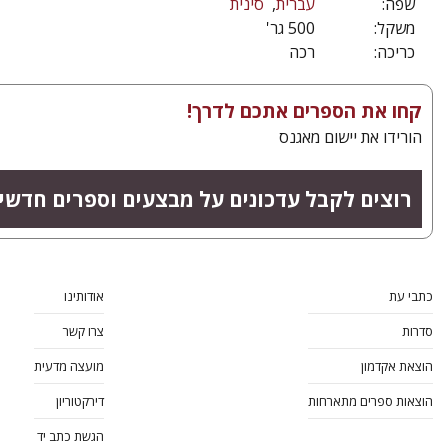
שפה:
עברית
סינית
משקל:
500 גר'
כריכה:
רכה
קחו את הספרים אתכם לדרך!
הורידו את יישום מאגנס
רוצים לקבל עדכונים על מבצעים וספרים חדשי
כתבי עת
אודותינו
סדרות
צרו קשר
הוצאת אקדמון
מועצה מדעית
הוצאות ספרים מתארחות
דירקטוריון
הגשת כתב יד