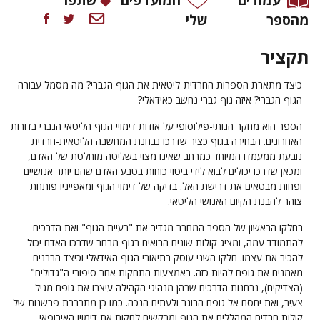
מהספר
שלי
תקציר
כיצד מתארת הספרות החרדית-ליטאית את הגוף הגברי? מה מסמל עבורה
הגוף הגברי? איזה גוף גברי נחשב כאידאלי?
הספר
הוא מחקר הגותי-פילוסופי על אודות דימויי הגוף הליטאי הגברי בדורות
האחרונים. הבחירה בגוף כציר שדרכו נבחנת המחשבה הליטאית-חרדית
נובעת ממעמדו המיוחד כמרחב שאינו מצוי בשליטה מוחלטת של האדם,
ומכאן שדרכו יכולים לבוא לידי ביטוי כוחות בטבע האדם שהם יותר אנושיים
ופחות מבטאים את דרישת האל. בדיקה של דימוי הגוף ומאפייניו פותחת
צוהר להבנת הקיום האנושי הליטאי.
בחלקו הראשון של הספר המחבר מגדיר את "בעיית הגוף" ואת הדרכים
להתמודד עמה, ומציג קולות שונים הרואים בגוף מרחב שדרכו האדם יכול
להכיר את עצמו. חלקו השני עוסק בתיאורי הגוף האידאלי וכיצד הרבנים
מאמנים את גופם להיות כזה. באמצעות התחקות אחר סיפורי ה"גדולים"
(הצדיקים), נבחנות הדרכים שבהן מנהיגי הקהילה עיצבו את גופם מגיל
צעיר, ואת יחסם אל גופם הבוגר ולעתים הנכה. כמו כן מתבררת פרשנות של
קולות חרדים המהללים את הגוף ומבקשים לחקות את דימויו האירופאי