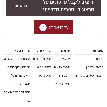
רוצים לקבל עדכונים על
הרשמה
מבצעים וספרים חדשים?
עקבו אחרינו
כתבי עת
אודותינו
זכויות יוצרים
איך קונים באתר
סדרות
צרו קשר
מדיניות פרטיות
הנחת הזמנה ראשונה
הוצאת אקדמון
מועצה מדעית
תנאי שימוש
ספרים אלקטרוניים
הוצאות ספרים מתארחות
דירקטוריון
פרס ברטל
דמי טיפול ומשלוח
הגשת כתב יד
משלוח לחו"ל
מדיניות החזרת מוצרים
אבטחה