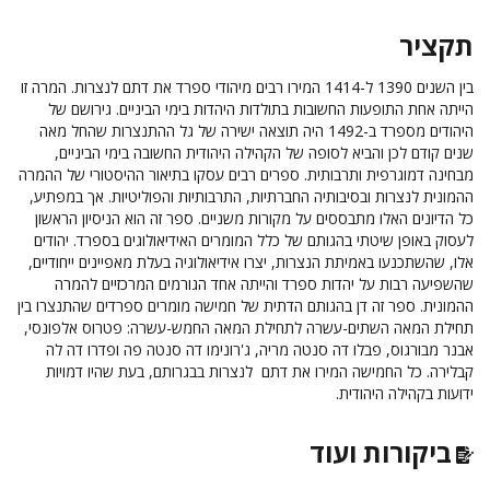
תקציר
בין השנים 1390 ל-1414 המירו רבים מיהודי ספרד את דתם לנצרות. המרה זו
הייתה אחת התופעות החשובות בתולדות היהדות בימי הביניים. גירושם של
היהודים מספרד ב-1492 היה תוצאה ישירה של גל ההתנצרות שהחל מאה
שנים קודם לכן והביא לסופה של הקהילה היהודית החשובה בימי הביניים,
מבחינה דמוגרפית ותרבותית. ספרים רבים עסקו בתיאור ההיסטורי של ההמרה
ההמונית לנצרות ובסיבותיה החברתיות, התרבותיות והפוליטיות. אך במפתיע,
כל הדיונים האלו מתבססים על מקורות משניים. ספר זה הוא הניסיון הראשון
לעסוק באופן שיטתי בהגותם של כלל המומרים האידיאולוגים בספרד. יהודים
אלו, שהשתכנעו באמיתת הנצרות, יצרו אידיאולוגיה בעלת מאפיינים ייחודיים,
שהשפיעה רבות על יהדות ספרד והייתה אחד הגורמים המרכזיים להמרה
ההמונית. ספר זה דן בהגותם הדתית של חמישה מומרים ספרדים שהתנצרו בין
תחילת המאה השתים-עשרה לתחילת המאה החמש-עשרה: פטרוס אלפונסי,
אבנר מבורגוס, פבלו דה סנטה מריה, ג'רונימו דה סנטה פה ופדרו דה לה
קבלירה. כל החמישה המירו את דתם לנצרות בבגרותם, בעת שהיו דמויות
ידועות בקהילה היהודית.
ביקורות ועוד