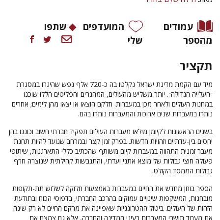
עמודים
המועדפים
שתפו
מהספר
שלי
תקציר
מיד עם הקמת מדינת ישראל נקלטו בה כ-720 אלף נפש שהיגרו במסגרת
״העלייה הגדולה״. יותר משליש מהעולים, המהגרים והפליטים הללו שוכנו
במחנות העולים ולאחר מכן במעברות. חלקם הוצאו או יצאו מהן לימים; אחרים
נותרו במעברות שנים ארוכות והמעברות נותרו בהם.
בשנים הראשונות לקיומן מילאו מעברות העולים תפקיד חברתי חשוב וכוננו בהן
יחסים בין-עדתיים וזהויות חדשות. בפרק זמן קצר ובמרחב שנועד להיות תחנת
מעבר זמנית התהווה במעברות קיום משותף שהכתיב כללי התארגנות, שיתופי
פעולה חוצי גבולות של מוצא אתני ועדתי, והתגבשות קהילתית שנוצרה חרף
גבולות הממסד הקולט.
הספר בוחן מחדש את החיים במעברות באמצעות חלוקה לשלוש תת-תקופות
מובחנות, המשקפות שינויים עמוקים בהרכב החברתי, בדפוסי הכוח ובתודעת
הזהות של העולים. ביטול ההטרוגניות שאפיינה את מרקם החיים לא רק שינה
את מעמד תושבי המעברות בעיני המדינה והחברה, אלא גם צמצם את