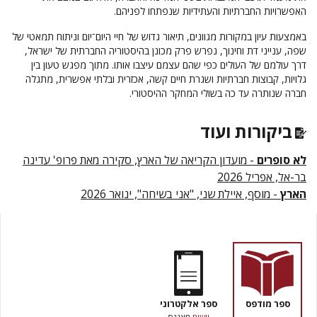
האפשרויות החברתיות והעתידיות שנפתחו לפניהם.
באמצעות עיון במקורות מגוונים, תיאור גדוש של חיי היום־יום וניתוח תמאטי של
שפה, ענייני דת וחינוך, נפרש פרק מכונן בהיסטוריה החברתית של ישראל,
דרך עולמם של העולים כפי שהם עצמם עיצבו אותו. מתוך מפגש טעון בין
גלויות, קבוצות חברתיות ושגרת חיים קשה, אכזרית ובלתי אפשרית, מתגלה
חברה שנותרה עד כה בשולי המחקר ההיסטורי.
ביקורות ועוד
לא סופרים
- מועדון הקריאה של הארץ, סקירה מאת פרופ' עדינה
בר-אל, אפריל 2026
הארץ
- מוסף, איילת שני, "אני בשיחה", ינואר 2026
ספר מודפס
ספר אלקטרוני
יישום
מאגנס