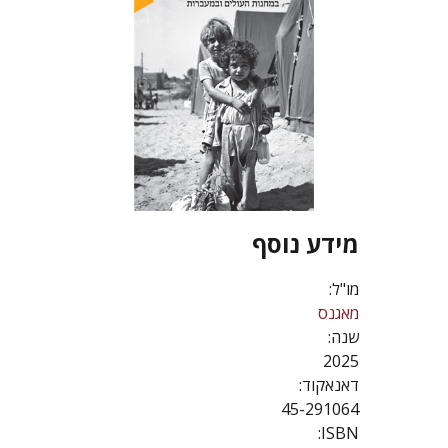
מידע נוסף
מו"ל:
מאגנס
שנה:
2025
דאנאקוד:
45-291064
ISBN: