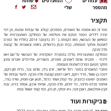
עמודים
המועדפים
שתפו
מהספר
שלי
תקציר
ספר זה הוא אסופה של מאמרים, מסמכים, קטלוג של עבודות אמנות, וכן דפי
יצירה לילדים. הספר מסכם את פעילותה של המחלקה האתנוגרפית של
המוזיאון של העכשווי, מאז הקמתה ב־ 31 בדצמבר 2014 בחלליו של המרכז
לאמנות ומחקר מעמותה, בבית הנסן בירושלים, ביוזמה ובאוצרות של קבוצת
סלה־מנקה.
המחלקה האתנוגרפית נולדה במסגרת ״האקדמיה של העכשווי על־שם ז׳ואו
דלגדו״ - תוכנית שהות לאמנים, סופרים, משוררים, אדריכלים ויוצרים ומכון
מחקר מטעם המרכז לאמנות מעמותה.
מחברי המאמרים בספר: רחל אליאור, יורם בילו, שלום צבר, גלית חזן-רוקם,
דפנה בן-שאול, פרדי רוקם, דיאגו רוטמן קובוצת סלה-מנקה. תיעוד עבודות של
האמנים: ישיעהו רבינוביץ, עדי קפלן ושחר כרמל, חנאן אבו-חוסיין, שירה בורר,
איתמר מנדס-פלוהר, ניר יהלום, סלה-מנקה, אמיתי ארנון, אסתר בירס, ענת
וקנין-אפלבאום, ראובן זהבי, גיא יצחקי, חן כהן, פסי קומר ושאול צמח
.
ביקורות ועוד