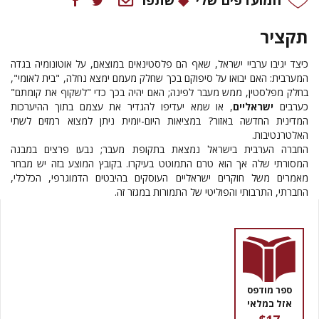
תקציר
כיצד יגיבו ערביי ישראל, שאף הם פלסטינאים במוצאם, על אוטונומיה בגדה
המערבית: האם יבואו על סיפוקם בכך שחלק מעמם ימצא נחלה, "בית לאומי",
בחלק מפלסטין, ממש מעבר לפינה; האם יהיה בכך כדי "לשקוף את קומתם"
כערבים
ישראליים
, או שמא יעדיפו להגדיר את עצמם בתוך ההיערכות
המדינית החדשה באזור? במציאות היום-יומית ניתן למצוא רמזים לשתי
האלטרנטיבות.
החברה הערבית בישראל נמצאת בתקופת מעבר; נבעו פרצים במבנה
המסורתי שלה אך הוא טרם התמוטט בעיקרו. בקובץ המוצע בזה יש מבחר
מאמרים משל חוקרים ישראליים העוסקים בהיבטים הדמוגרפי, הכלכלי,
החברתי, התרבותי והפוליטי של התמורות במגזר זה.
ספר מודפס
אזל במלאי