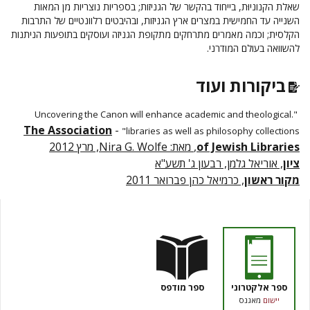
שאלת הקנוניוּת, בייחוד בהקשר של הגניזות; בספריות נוצריות מן המאות
השנייה עד החמישית במצרים ארץ הגניזות, ובהיבטים רלוונטיים של התרבות
הקלסית; וכמה מאמרים מתרחקים מתקופת הגניזה ועוסקים בתופעות הניתנות
להשוואה בעולם המודרני.
ביקורות ועוד
".Uncovering the Canon will enhance academic and theological
The Association
-
libraries as well as philosophy collections"
of Jewish Libraries
,
מאת:
Nira G. Wolfe
, מרץ 2012
ציון
, אוריאל גלמן, רבעון ג' תשע"א
מקור ראשון
, כרמיאל כהן פברואר 2011
ספר אלקטרוני
ספר מודפס
יישום
מאגנס