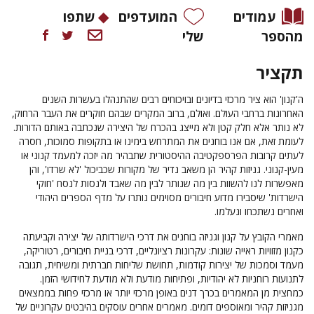
עמודים
המועדפים
שתפו
מהספר
שלי
תקציר
ה'קנון' הוא ציר מרכזי בדיונים ובויכוחים רבים שהתנהלו בעשרות השנים
האחרונות ברחבי העולם. ואולם, ברוב המקרים שבהם חוקרים את העבר הרחוק,
לא נותר אלא חלק קטן ולא מייצג בהכרח של היצירה שנכתבה באותם הדורות.
לעומת זאת, אם אנו בוחנים את המתרחש בימינו או בתקופות סמוכות, חסרה
לעתים קרובות הפרספקטיבה ההיסטורית שתבהיר מה יזכה למעמד קנוני או
מעין-קנוני. גניזות קהיר הן משאב נדיר של מקורות שכביכול 'לא שרדו', והן
מאפשרות לנו להשוות בין מה שנותר לבין מה שאבד ולנסות לנסח 'חוקי
הישרדות' שיסבירו מדוע חיבורים מסוימים נותרו על מדף הספרים היהודי
ואחרים נשתכחו ונעלמו.
מאמרי הקובץ על קנון וגניזה בוחנים את דרכי הישרדותה של יצירה וקביעתה
כקנון מזוויות ראייה שונות: עקרונות רציונליים, דרכי בניית חיבורים, רטוריקה,
מעמד וסמכות של יצירות קודמות, תחושת שליחות חברתית ומשיחית, תגובה
לתנועות רוחניות לא יהודיות, ופתיחות מודעת ולא מודעת לחידושי הזמן.
כמחצית מן המאמרים בכרך דנים באופן מרכזי יותר או מרכזי פחות בממצאים
מגניזות קהיר ומאוספים דומים. מאמרים אחרים עוסקים בהיבטים עקרוניים של