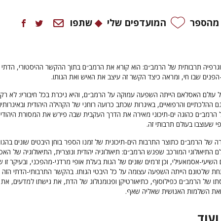
 מהספר
המועדפים שלי
שתפו
גרפיה תרבותית של הרמב״ם: הוא קורא את הרמב״ם בתוך ההקשר ההיסטורי, הדתי
הפנים שבו חי, ומראה כיצד הקשר זה עיצב את האיש ואת הגותו.
עולם האסלאם הייתה השפעה עמוקה על הרמב״ם, והיא ניכרת בכל חיבוריו: לא רק
ם ההלכתיים והרפואיים, באיגרות שכתב כרועה רוחני של הקהילה היהודית ובאיגרותיו
 הרמב״ם כהוגה ים-תיכוני מאירה את הדרך העקבית שבה פירש את המסורת היהודי
י שעוצבו בעולם תרבותי זה.
ה של הרמב״ם כתוצר התרבות הים-תיכונית של זמנו הספר בוחן היבטים שונים בהגות
 התיאולוגי המורכב שפגש הרמב״ם: תיאולוגיה יהודית ונוצרית, התיאולוגיה של הא
השיעי-אסמאעילי, וכן זרמים שונים של הגות בעלת אופי מרדני-מהפכני, ובעיקר זו ש
ים תחת שלטונם הייתה השפעה עצומה על כל היבטי הגותו. בהקשר התרבותי-הדתי הזה ב
 של הרמב״ם כפילוסוף, כתיאורטיקן ופנומנולוג של הדת, את גישתו למדעים, את
ואת השלמות האנושית שאליה שאף.
ועוד