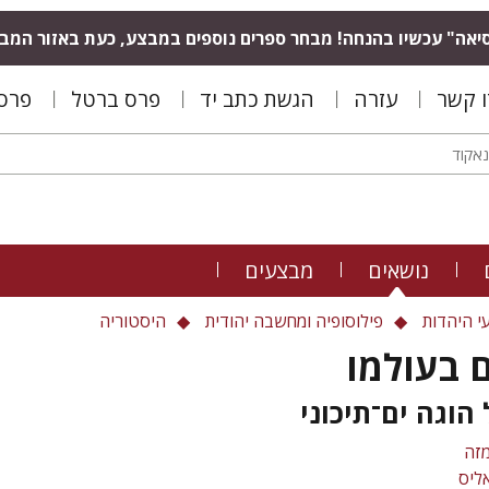
יאה" עכשיו בהנחה! מבחר ספרים נוספים במבצע, כעת באזור המב
ו קשר
עזרה
הגשת כתב יד
פרס ברטל
פרס 
נושאים
מבצעים
י היהדות
פילוסופיה ומחשבה יהודית
היסטוריה
 בעולמו
 הוגה ים־תיכוני
זה
ליס