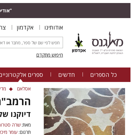
"אודיס
אודותינו
אקדמון
צר
חיפוש מתקדם
כל הספרים
חדשים
ספרים אלקטרוניים
אסלאם
מדע
הרמב"ם
דיוקנו של
מאת:
שרה סטרומ
תרגום:
עומר מיכא