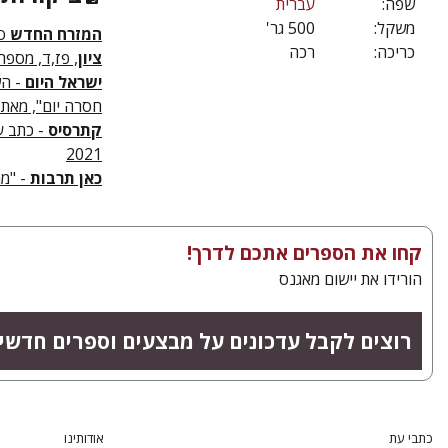
שפה:
עברית
משקל:
500 גר'
המזרח החדש
ס"
כריכה:
רכה
ציון
, פז,ד, מספרות
ישראל היום
- הש
חסרה יום", מאת: רן
קתרסיס
2021
כאן תרבות
- "מה
קחו את הספרים אתכם לדרך!
הורידו את יישום מאגנס
רוצים לקבל עדכונים על מבצעים וספרים חדשי
כתבי עת
אודותינו