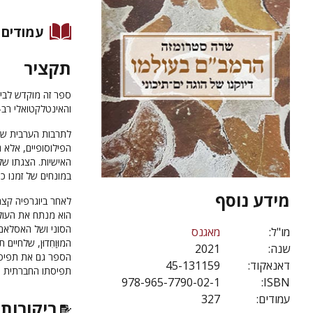
עמודים
תקציר
ספר זה מוקדש לביו
והאינטלקטואלי רב-
לתרבות הערבית של 
הפילוסופיים, אלא ג
האישיות. הצגתו של
במונחים של זמנו כפ
מידע נוסף
לאחר ביוגרפיה קצר
הוא מנתח את העולם
הסוני ושל האסלאם 
מו"ל:
מאגנס
המוּוַחִדוּן, שלחי
שנה:
2021
הספר גם את תפיסתו
דאנאקוד:
45-131159
תפיסתו החברתית 
978-965-7790-02-1
ISBN:
עמודים:
327
ביקורות 