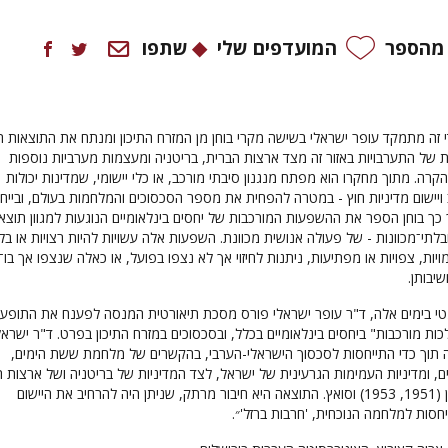
 מהספר
המועדפים שלי
שתפו
י זה מתמקד עופר ישראלי בשישה מקרי בוחן מן המזרח התיכון ומנתח את התוצאות ה
ות של התערבויות באזור זה מצד ארצות הברית, בריטניה ומעצמות מערביות נוספות
ה. מתוך מחקרו הוא מפתח מנגנון סיבתי מורכב, או כלי יישומי, שמדינות יכולות
ויישום מדיניות חוץ - במטרה להפחית את מספר הסכסוכים והמלחמות בעולם, ובייחו
ך כך בוחן הספר את ההשפעות המורכבות של יחסים בינלאומיים הנוגעות למגוון תוצא
בלתי־מכוונות - של פעולה אנושית מכוונת. השפעות אלה עשויות להיות רצויות או בל
סמויות, צפויות או מפתיעות, ניתנות לחיזוי אך לא נצפו בפועל, או כאלה שנצפו אך בו־
שיבותן.
נטי בימים אלה, ד"ר עופר ישראלי פורס מסכת תיאורטית המנסה לפענח את התופע
 מורכבות" ביחסים בינלאומיים בכלל, ובסכסוכים במזרח התיכון בפרט. ד"ר ישראל
ה תוך כדי התייחסות לסכסוך הישראלי-הערבי, בהקשרים של מלחמת ששת הימים,
ם, ומדיניות העמימות הגרעינית של ישראל, לצד המדיניות של בריטניה ושל ארצות 
במשברים של איראן (1951, 1953) וסואץ. התוצאה היא חיבור מרתק, שניתן היה להרחיב את היישום
חסות למלחמה הנוכחית, 'חרבות ברזל'״.