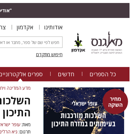
"אודיס
אודותינו
אקדמון
צר
חיפוש מתקדם
כל הספרים
חדשים
ספרים אלקטרוניים
מדע המדינה ויחס
השלכות
מחיר
השקה
התיכון
מאת:
עופר ישראל
תרגום:
גיא הרלינ