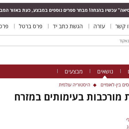
יאה" עכשיו בהנחה! מבחר ספרים נוספים במבצע, כעת באזור המב
ו קשר
עזרה
הגשת כתב יד
פרס ברטל
פרס 
נושאים
מבצעים
ים בין-לאומיים
היסטוריה עולמית
 מורכבות בעימותים במזרח
י
ג