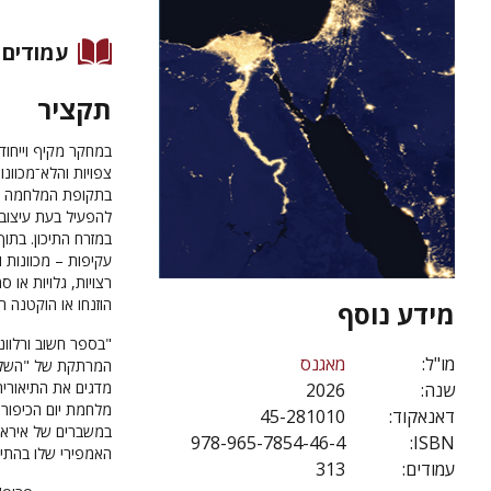
עמודים
תקציר
במחקר מקיף וייחוד
צפויות והלא־מכוונ
בתקופת המלחמה הקר
להפעיל בעת עיצוב 
במזרח התיכון. בתו
עקיפות – מכוונות ו
רצויות, גלויות או 
הוזנחו או הוקטנה ח
מידע נוסף
"בספר חשוב ורלוו
מו"ל:
מאגנס
המרתקת של "השלכות
מדגים את התיאורי
שנה:
2026
מלחמת יום הכיפורי
דאנאקוד:
45-281010
978-965-7854-46-4
ISBN:
האמפירי שלו בהתיי
עמודים:
313