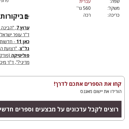
פרופ' אריה קצו
שפה:
עברית
משקל:
560 גר'
ביקורות 
כריכה:
רכה
ערוץ 7
, "הבינה 
ד"ר עופר ישראלי, א
כאן 11
- חדשות, ר
גל"צ
, "רצועת הב
פוליטיקה
(פודק
מדיני?", ד"ר מיכא
קחו את הספרים אתכם לדרך!
הורידו את יישום מאגנס
רוצים לקבל עדכונים על מבצעים וספרים חדשי