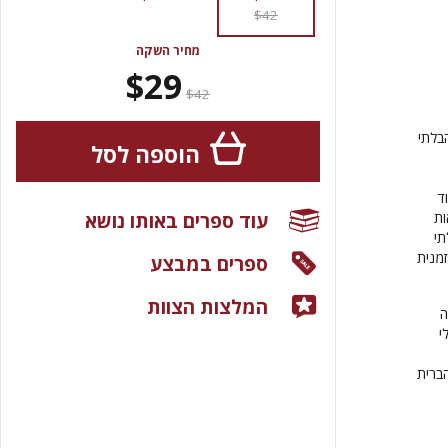
$42
מחיר השקה
$29
$42
בלתי
הוספה לסל
ד
עוד ספרים באותו נושא
ות
תי
זמנית
ספרים במבצע
המלצות הצוות
ה
י
הברית