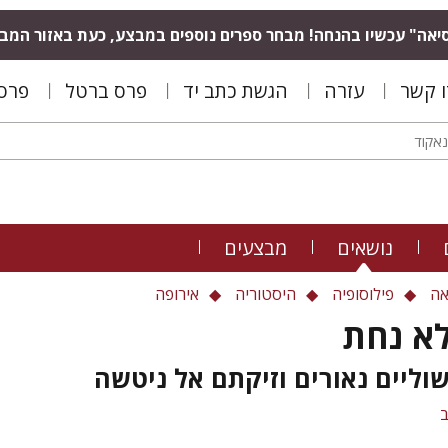
יאה" עכשיו בהנחה! מבחר ספרים נוספים במבצע, כעת באזור המב
ו קשר
עזרה
הגשת כתב יד
פרס ברטל
פרס 
נושאים
מבצעים
אה
פילוסופיה
היסטוריה
אירופה
לא נחת
שוליים נאורים וזיקתם אל ניטשה
ב