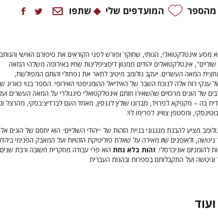
 מהספר
המועדפים שלי
שתפו
 מסע אינטלקטואלי, הגותי, שחוקר ופורש לפני הקוראים את סיפורם האישי והגותם
שוליים", אינטלקטואלים יהודים ממגוון דיסציפלינות שחיו באירופה משלהי המאה
ית המאה העשרים. יעקב גולומב מיטיב לתאר את נפתולי זהותם המפולשת,
של ענקי רוח אלה לנוכח השבר של האידיאל ההומניסטי האירופי. הספר בנוי כאריג שנ
ם של הוגים מרכזיים שהשאירו חותם אינטלקטואלי סינגולרי על המאה העשרים ועל
דית בה – מקפקא לפרויד, מברונו שולץ לגנסין, מאחד העם לברדיצ׳בסקי, מהרצל ונו
בוטינסקי, ומסטפן צווייג לפרימו לוי.
ומב מציע להבנת מנגנוני בניית הזהות של ״יהודי השוליים״ הוא יחסם של הוגים אל
 ניטשה, ולאופנים שזו מאירה על שאלת פוליטיקת הזהויות ועל המאבק הפנימי ביהדו
ות להומניזם אוניברסלי.
זהות בלא נחת
הוא פרי עבודה מחקרית חשובה ורבת שנים
 וניטשה ועל התקבלותם בספרות ובהגות העברית
ועוד