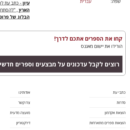
שפה:
עברית
עיון
- כתב עת לפילוסופיה, גיליון 74, "
הארץ
, "להסתחרר
הבלוג של פרופ'
קחו את הספרים אתכם לדרך!
הורידו את יישום מאגנס
רוצים לקבל עדכונים על מבצעים וספרים חדשי
כתבי עת
אודותינו
סדרות
צרו קשר
הוצאת אקדמון
מועצה מדעית
הוצאות ספרים מתארחות
דירקטוריון