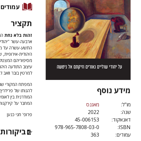
עמודים
תקציר
זהות בלא נחת
הוא
ארבעה-עשר "יהודי 
התשע-עשרה עד מחצ
היהודית-אירופית, 
מסיפוריהם המצטלבי
עיצוב התודעה היהו
למרטין בובר וזאב ז'
המפתח המקורי שגול
מידע נוסף
להגותו של פרידריך
המודרנית בין לאומי
המחבר על קירקגור
מו"ל:
מאגנס
שנה:
2022
פרופ' חגי כנען
דאנאקוד:
45-006153
978-965-7808-03-0
ISBN:
ביקורות 
עמודים:
363