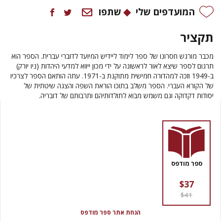
המועדפים שלי
שתפו
תקציר
מכבר מורגש חסרונו של ספר לימוד ליידיש המיועד לדוברי עברית. הספר הוא
תרגום לספר שיצא לאור לראשונה על ידי מכון ייווא למדעי היהדות (ניו יורק)
ב-1949 וזכה למהדורה חמישית מתוקנת ב-1971. עתה הותאם הספר לצרכיו
של הקורא העברי. הספר משלב בתוכו הוראת השפה והצגה שיטתית של
יסודות דקדוקה וגם משמש מבוא לתולדותיהם ותרבותם של דובריה.
ספר מודפס
$37
$41
הנחת אתר ספר מודפס