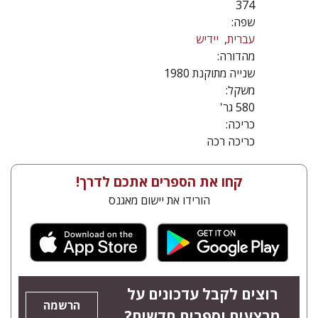
374
שפה:
עברית
יידיש
מהדורה:
שנייה מתוקנת 1980
משקל:
580 גר'
כריכה:
כריכה רכה
קחו את הספרים אתכם לדרך!
הורידו את יישום מאגנס
רוצים לקבל עדכונים על
הרשמה
מבצעים וספרים חדשים?