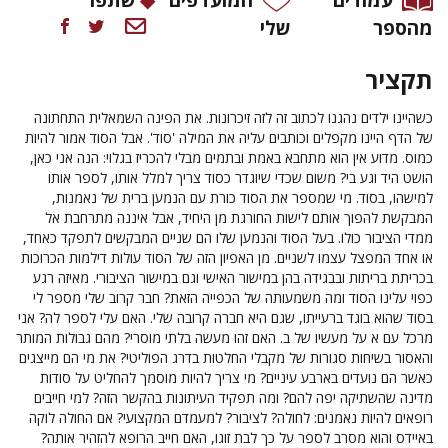
מהספר
שלי
תקציר
כשהיינו ילדים נהגנו לכתוב זה לזה זיכרונות. את הפינה השמאלית התחתונה
של הדף היינו מקפלים וכותבים עליה את המילה 'סוד'. אבל הסוד אמור להיות
כמוס. מדוע אין הוא מתחבא באמת ובתמים מבלי להכריז בגלוי: הנה אני כאן,
הושט היד וגע בי? משום שכדי שיוגדר כסוד צריך למלל אותו, לספר אותו
למישהו, בסוד. מי שמספר את הסוד כורת עם הנמען ברית של נאמנות,
המבקשת להפוך אותם לישות החורגת מן היחיד, אבל איננה מתרחבת אל
ממדי הציבור כולו. בעל הסוד והנמען שלו הם שניים המבקשים לתפקד כאחד,
או אחד המפצל עצמו לשניים. מן האפיון הזה של הסוד עולות דילמות הכרוכות
בכריתת בריתות ובבגידה בהן במישור האישי וגם במישור הציבורי. מאיזה רגע
כפוי עלינו הסוד ומה משמעותה של הכפייה הזאת? חבר קרוב שלי מספר לי
בסוד שהוא בוגד ברעייתו, שגם היא חברה קרובה שלי. האם עלי לספר לה? אני
מרכל עם א על מעשיו של ב. האם זהו מעשה בלתי מוסרי? מהם גבולות המותר
והאסור בשיחות סגורות של מקבלי החלטות בדרג הפוליטי? את מי הם מייצגים
כאשר הם נועדים בארבע עיניים? מי צריך להיות מוסמך להחליט על סודות
מדינה שהשתיקה יפה להם? ומה תפקיד העיתונות בהקשר הזה? למי חייבים
רופאים להיות נאמנים: לחולה? לציבור? למעמדם המקצועי? אם החולה לוקה
באיידס והוא מסרב לספר על כך לבת זוגו, האם חייב הרופא להזהיר אותה?