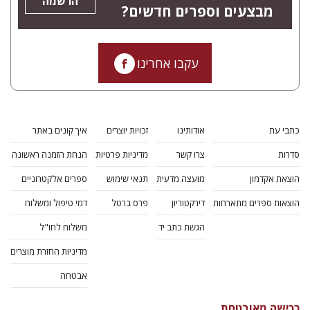
הרשמה
מבצעים וספרים חדשים?
עקבו אחרינו
כתבי עת
אודותינו
זכויות יוצרים
איך קונים באתר
סדרות
צרו קשר
מדיניות פרטיות
הנחת הזמנה ראשונה
הוצאת אקדמון
מועצה מדעית
תנאי שימוש
ספרים אלקטרוניים
הוצאות ספרים מתארחות
דירקטוריון
פרס ברטל
דמי טיפול ומשלוח
הגשת כתב יד
משלוח לחו"ל
מדיניות החזרת מוצרים
אבטחה
רכישה מאובטחת