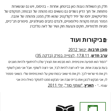
חלק מן השאלות נענות כאן בביטחון. אחרות – בהיסוס, ויש גם שנשארות
פתוחות. אל תוך הדיון נשזרים גם נושאים כמו מהותה של הבטחה; תפקודם של
פוליטיקאים; יחסו של יחיד לקולקטיב שהוא חלק ממנו; ומהותה של אהבה.
הספר מנתח מקורות פילוסופיים, ולצדם כתבים סוציולוגיים, סיפורים תנ"כיים,
סוגיות תלמודיות, חוקים והצעות חוק ושיר של לאה גולדברג
ביקורות ועוד
סוכן תרבות
, ינואר 2012
ערב חדש
, 17.8.11, לצפייה בפרק (בדקה 35)
"הסוד הוא תופעה אינטימית. הוא מבטא את הצורך שלנו להיחשף ולהיות מוגנים
בעת ובעונה אחת. אני לא רוצה להיות לבד, אני רוצה לשתף. אבל אני מוכן לשתף
רק את מי שראוי לכך. רק את מי שאני בטוח שיגן על האינטימיות שלי. כשאני מספר
לו, אני מבקש לכונן אתו ברית שבה אני מבקש ממנו לתפקד כאילו היה אני
-
הארץ
, "שותף סוד", יולי 2011
עצמי..."