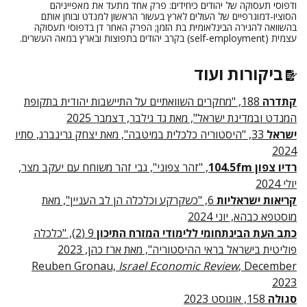
ודפוסי תעסוקה של יהודים כיחידים: פרק אחד מתעד את מאפייניהם
הסוציו-דמוגרפיים של העולים לארץ בעשור הראשון למנדט ובוחן אותם
בהשוואה להגירה הבינלאומית בת הזמן; הפרק האחר דן בדפוסי תעסוקה
עצמית (
self-employment
) בקרב יהודים בתפוצות ובארץ במאה העשרים.
ביקורות ועוד
קתדרה
188, "מחקרים השוואתיים על התיישבות יהודית בתקופת
המנדט ובמדינת ישראל", מאת גד גילבר, דצמבר 2025
ישראל
33, "היסטוריה כלכלית במיטבה", מאת יצחק גרינברג, סתיו
2024
רדיו צפון 104.5fm
, "זהר צפוני", גבי זהר משוחח עם יעקב מצר,
יולי 2024
קריאות ישראליות
6, "כשקרקע וכלכלה הן לב העניין", מאת
מוסטפא כבהא, יוני 2024
כתב העת הבינתחומי ללימודי המזרח התיכון
9 (2), "כלכלה
פוליטית בישראל בראי ההיסטוריה", מאת ארז כהן, 2023
Reuben Gronau,
Israel Economic Review
, December
2023
סגולה
158, אוגוסט 2023