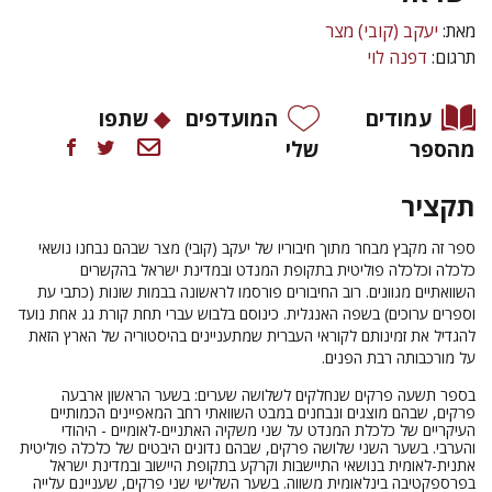
מאת:
יעקב (קובי) מצר
תרגום:
דפנה לוי
עמודים
המועדפים
שתפו
מהספר
שלי
תקציר
ספר זה מקבץ מבחר מתוך חיבוריו של יעקב (קובי) מצר שבהם נבחנו נושאי
כלכלה וכלכלה פוליטית בתקופת המנדט ובמדינת ישראל בהקשרים
השוואתיים מגוונים. רוב החיבורים פורסמו לראשונה בבמות שונות (כתבי עת
וספרים ערוכים) בשפה האנגלית. כינוסם בלבוש עברי תחת קורת גג אחת נועד
להגדיל את זמינותם לקוראי העברית שמתעניינים בהיסטוריה של הארץ הזאת
על מורכבותה רבת הפנים.
בספר תשעה פרקים שנחלקים לשלושה שערים: בשער הראשון ארבעה
פרקים, שבהם מוצגים ונבחנים במבט השוואתי רחב המאפיינים הכמותיים
העיקריים של כלכלת המנדט על שני משקיה האתניים-לאומיים - היהודי
והערבי. בשער השני שלושה פרקים, שבהם נדונים היבטים של כלכלה פוליטית
אתנית-לאומית בנושאי התיישבות וקרקע בתקופת היישוב ובמדינת ישראל
בפרספקטיבה בינלאומית משווה. בשער השלישי שני פרקים, שעניינם עלייה