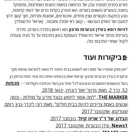
פורש בפנינו תמונת ענק של הרפואה במאות השנים האחרונות, ומתמקד
בתוכה בעשרים נושאים בוערים. הוא מפרק בקלות הרים של דעות קדומות,
נוגע בפקעת הקשרים שבין פחדים, אינטרסים, אמונות וחרדות, תוך קשב דרוך
למצבו של האדם העכשווי – קשב רווי חמלה וחוכמה.
(אריאל הירשפלד)
להיות רופא בעידן הבערות מרצון
הוא ראשון בסדרה גשרים, סדרת
בעריכת פרופ' אריאל הירשפלד העוסקת בעיון בתרבות על כל פניה ונועדת
לקהל שוחרי התרבות כולו.
ביקורות ועוד
"אין ספק שספרו של מוזס ראוי לשמש בבית הספר לרפואה להוראת שיטות סקר
וביקורת בעידן הבערות מרצון. קראתי אותו בנשימה אחת כמו ספר מתח מרתק הן
-
מגמות
,
בשל הנושאים החשובים הנוגעים לכל אחד והן בשל הכתיבה הקולחת."
52, כרך 2, מאת: פרופ' יואל דונחין, ינואר 2018
THE MARKER
, "למה אסור לחפש בגוגל מידע על מחלות - וכמה
אנשים באמת צריכים להיות בבית חולים", מאת:
רוני לינדר-גנץ
, רותם
שטרקמן, אוקטובר 2017
הבלוג של ד"ר אריה קיזל
, נובמבר 2017
News1
,
עידן הבערות, אוקטובר 2017