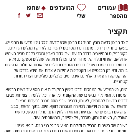
עמודים
המועדפים
שתפו
מהספר
שלי
תקציר
לצד הרצון לדעת רובץ תמיד גם הרצון שלא לדעת. לכל גילוי מדעי או רוחני יש,
בעיקר בתחילת דרכו, מתנגדים המסרבים להכיר בו. לא רק המגלים הגדולים,
כקופרניקוס והתיאוריה בדבר תנועתו של כדור הארץ וכוכבי הלכת סביב השמש
או ויליאם הארווי וגילויו של מחזור הדם, זכו לדורות של שוללים וספקנים, אלא
גם חוקרים בני זמננו שגילו דברים מהותיים וגורליים על אודות המחלות הנפוצות
ביותר. ולא רק הכנסייה או דוקטרינות עתיקות עוצרות את הידע בדרכו אל
הפרקטיקה הרפואית, אלא גם אינטרסים כלכליים, פוליטיים ויצרי תחרות
קטנוניים.
היום, כשהמידע על המחלות ודרכי ריפוין המקובלות אינו חסוי עוד בשיח הרפואי
המסורתי, והוא גלוי ונגיש ברשת המקוונת וכל אחד יכול ללומדו, צומחות סביבו
דרכים חדשות להסתירו, לעוותו; דרכים שבני מוזס מכנה "בערות מרצון".
חרושת של אמונות וידיעות לכאורה הנוצרות דווקא היום, בתוך הרשת, סביב
הנושאים הבוערים של הבריאות והמחלה: לחץ הדם, מחלות נפש, טרשת
העורקים, השמנה ורזון, סוכרת, אלצהיימר, הומיאופתיה ועוד.
בשורה של רשימות מבריקות וקולחות מציע פרופ' בני מוזס, רופא פנימי
מומחה ומבקר תרבות נועז, מבטים חדשים בחיינו סביב הבריאות וחרדותיה. מוזס