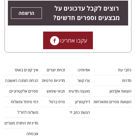
רוצים לקבל עדכונים על
הרשמה
מבצעים וספרים חדשים?
עקבו אחרינו
כתבי עת
אודותינו
זכויות יוצרים
איך קונים באתר
סדרות
צרו קשר
מדיניות פרטיות
הנחת הזמנה ראשונה
הוצאת אקדמון
מועצה מדעית
תנאי שימוש
ספרים אלקטרוניים
הוצאות ספרים מתארחות
דירקטוריון
פרס ברטל
דמי טיפול ומשלוח
הגשת כתב יד
משלוח לחו"ל
מדיניות החזרת מוצרים
אבטחה