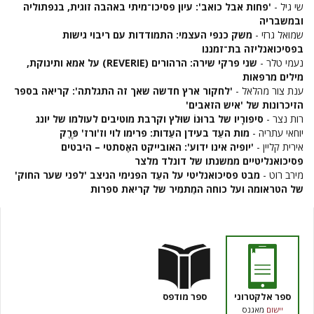
שי גיל -
'פחות אבל כואב': עיון פסיכו־מיתי באהבה זוגית, בנפתוליה
ובמשבריה
שמואל גרזי -
משק כנפי העצמי: התמודדות עם ריבוי גישות
בפסיכואנליזה בת־זמננו
נעמי טלר -
שני פרקי שירה: הרהורים (REVERIE) על אמא ותינוקת,
מילים מרפאות
ענת צור מהלאל -
'לחקור ארץ חדשה שאך זה התגלתה': קריאה בספר
הזיכרונות של 'איש הזאבים'
רות נצר -
סיפורָיו של ברוּנוֹ שוּלץ וקרבת מוטיבים לעולמו של יונג
יוחאי עתריה -
מות העֵד בעידן העֵדות: פרימו לוי וז'ורז' פֶּרֶק
אירית קליין -
'יופיה אינו ידוע': האובייקט האֶסתטי – היבטים
פסיכואנליטיים ממשנתו של דונלד מלצר
מירב רוט -
מבט פסיכואנליטי על העֵד הפנימי הניצב 'לפני שער החוק'
של הטראומה ועל כוחה המַתמִיר של קריאת ספרות
ספר אלקטרוני
ספר מודפס
יישום
מאגנס