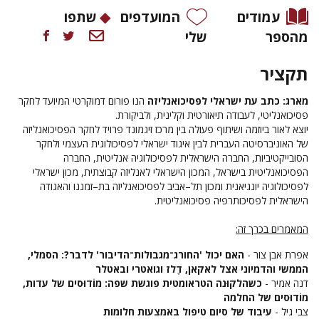
עמודים
המועדפים
שתפו
מהספר
שלי
תקציר
מארג: כתב עת ישראלי לפסיכואנליזה
הנו פורום דמוקרטי המיועד לחקר
פסיכואנליטי, לעבודה תיאורטית וקלינית, ולביקורת.
יוצא לאור ביוזמה ושיתוף פעולה בין מרכז זיגמונד פרויד לחקר הפסיכואנליזה
של האוניברסיטה העברית לבין איגוד ישראלי לפסיכולוגית העצמי ולחקר
הסובייקטיביות, החברה הישראלית לפסיכולוגיה אנליטית, החברה
הפסיכואנליטית בישראל, המכון הישראלי לאנליזה קבוצתית, מכון ישראלי
לפסיכולוגיה יונגיאנית ומכון תל–אביב לפסיכואנליזה בת–זמננו והאגודה
הישראלית לפסיכותרפיה פסיכואנליטית.
המאמרים בכרך זה:
אפרת אבן צור -
האם יכול 'החורג־מגבולות־הדיבור' לדבר?: הסמלי,
הממשי והדמיוני אצל לאקאן, דֶלז וגואטרי ובאטלר
דנה אמיר -
כשהלקוּנה הטראומטית פוגשת שפה: מוֹדוּסים של עדות,
מוֹדוּסים של החלמה
צבי גיל -
עיבוד של סיום טיפול באמצעות חלומות