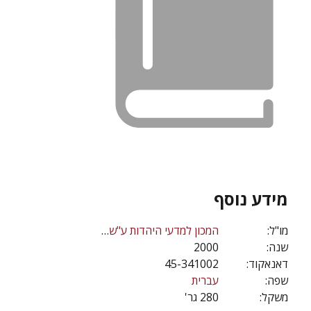
מידע נוסף
מו"ל:
המכון למדעי היהדות ע"ש מנדל
שנה:
2000
דאנאקוד:
45-341002
שפה:
עברית
משקל:
280 גר'