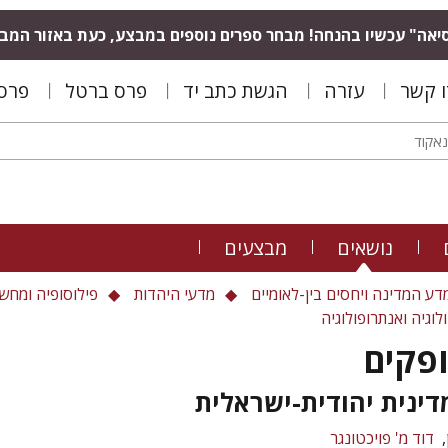
יאה" עכשיו בהנחה! מבחר ספרים נוספים במבצע, כעת באזור המב
ו קשר
עזרה
הגשת כתב יד
פרס ברטל
פרס 
נושאים
מבצעים
דע המדינה ויחסים בין-לאומיים
מדעי היהדות
פילוסופיה ומחש
לוגיה ואנתרופולוגיה
ופקים
ינית יהודית-ישראלית
דוד מ' פויכטונגר