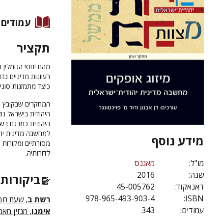
עמודים
תקציר
מהם יחסי הגומלין 
רעיונות מדיניים כ
כיצד מתמזגות סוגיו
המחקרים שבקובץ
מ
היהודית בישראל נו
היהודית כמו גם בש
למחשבה מדינית יהו
מידע נוסף
מסורתיים ומקורות י
לדורותיה.
מו"ל:
מאגנס
שנה:
2016
ביקורות 
דאנאקוד:
45-005762
978-965-493-903-4
ISBN:
רשת ב
, שעת חבר
עמודים:
343
אימגו
, מגזין מאמ