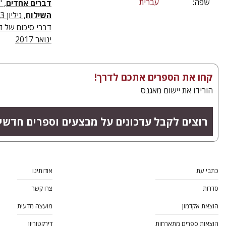
שפה:
עברית
דברים אחדים
, "
השילוח
, גיליון 3, דביר שוורץ, פברואר 2017
דברי סיכום של ד
ינואר 2017
קחו את הספרים אתכם לדרך!
הורידו את יישום מאגנס
רוצים לקבל עדכונים על מבצעים וספרים חדשי
כתבי עת
אודותינו
סדרות
צרו קשר
הוצאת אקדמון
מועצה מדעית
הוצאות ספרים מתארחות
דירקטוריון