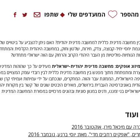
 מהספר
המועדפים שלי
שתפו
בין מחשבה מדינית כללית למחשבה מדינית יהודית? האם ניתן להצביע על ביטויים של
דוגמת יחסי יחיד-קבוצה, צדק, חירות, שלטון וחוק, במחשבה היהודית הקלסית והמתח
ת הגותיות-פוליטיות מן העבר היהודי הקרוב והרחוק עם הווה ישראלי מתחדש?
יזוג אופקים: מחשבה מדינית יהודית-ישראלית
מעידים על כך שהזהות המדיני
צרת ומתפתחת מתוך מפגש בין מחשבה מדינית כללית לבין רובדי עומק המצויים במ
פה הישראלית, הממזגת עבר והווה. המחקרים, שנכתבו על ידי עמיתות ועמיתי קרן שי
דית באוניברסיטה העברית בירושלים, מאירים היבטים שונים של קשר בין מקורות יהוד
שראליים בני זמננו, ודנים במגוון סוגיות ובהוגים מרכזיים במסורת המחשבה המדינית
ועוד
ה עם מיכאל מירו, אוקטובר 2016
רים, "אופקים רחבים מדי", מאת: יוסי ברנע, נובמבר 2016