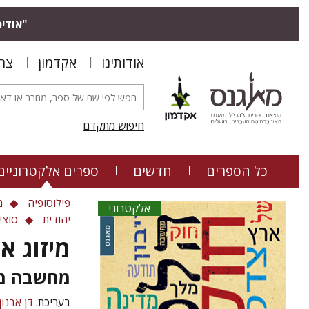
"אודיס
אודותינו
אקדמון
צר
חיפוש מתקדם
כל הספרים
חדשים
ספרים אלקטרוניים
פילוסופיה
מ
אלקטרוני
יהודית
סוציו
מיזוג א
מחשבה מד
בעריכת:
דן אבנון